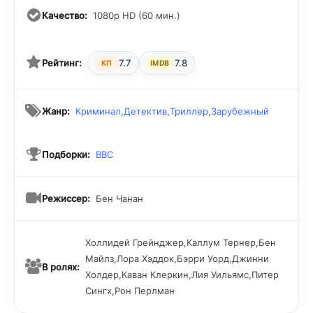
Качество:
1080p HD (60 мин.)
Рейтинг:
7.7
7.8
КП
IMDB
Жанр:
Криминал
,
Детектив
,
Триллер
,
Зарубежный
Подборки:
BBC
Режиссер:
Бен Чанан
Холлидей Грейнджер,Каллум Тернер,Бен
Майлз,Лора Хэддок,Бэрри Уорд,Джинни
В ролях:
Холдер,Каван Клеркин,Лия Уильямс,Питер
Сингх,Рон Перлман