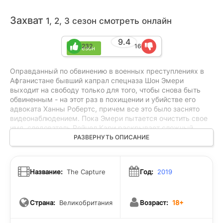
Захват
1, 2, 3 сезон смотреть онлайн
9.4
232
16
3 сезон
Оправданный по обвинению в военных преступлениях в
Афганистане бывший капрал спецназа Шон Эмери
выходит на свободу только для того, чтобы снова быть
обвиненным - на этот раз в похищении и убийстве его
адвоката Ханны Робертс, причем все это было заснято
видеонаблюдением. Пока Эмери пытается очистить свое
имя, следователь Рейчел Кэри раскрывает сложный
заговор, ставя под сомнение достоверность отснятого
РАЗВЕРНУТЬ ОПИСАНИЕ
материала.
Название:
The Capture
Год:
2019
Страна:
Великобритания
Возраст:
18+