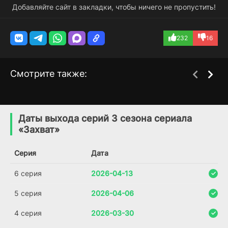
Добавляйте сайт в закладки, чтобы ничего не пропустить!
232
16
Смотрите также:
Акула: Буря
Загадка острова
1 сезон
1 сезон
Флатей
(2025)
Даты выхода серий 3 сезона сериала
(2018)
«Захват»
7.431
7.1
6.1
Серия
Дата
6 серия
2026-04-13
5 серия
2026-04-06
4 серия
2026-03-30