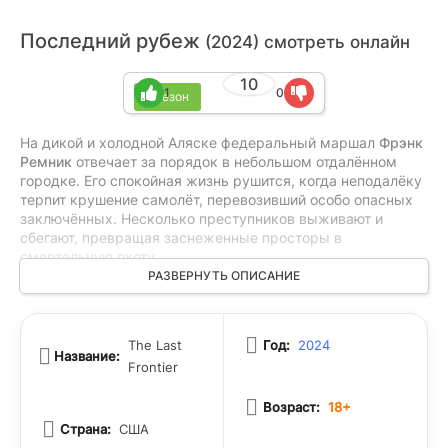
Последний рубеж
(2024) смотреть онлайн
10
1
0
1 сезон
На дикой и холодной Аляске федеральный маршал
Фрэнк
Ремник
отвечает за порядок в небольшом отдалённом
городке. Его спокойная жизнь рушится, когда неподалёку
терпит крушение самолёт, перевозивший особо опасных
заключённых. Несколько преступников выживают и
сбегают, превращая заснеженные просторы в
смертельную охоту.
Но чем глубже Ремник погружается в расследование, тем
РАЗВЕРНУТЬ ОПИСАНИЕ
яснее становится — крушение не было случайностью. За
инцидентом стоит тщательно спланированный заговор, в
котором замешаны влиятельные силы. Теперь маршалу
The Last
Год:
2024
предстоит сделать выбор: рискнуть всем ради правды
Название:
Frontier
или сохранить видимость покоя, позволив злу пустить
корни в сердце Аляски.
Возраст:
18+
Мрачный триллер о выживании, долге и цене
справедливости
— история человека, который вынужден
Страна:
США
сражаться не только с природой, но и с тьмой внутри