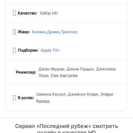
собственного мира.
Качество:
1080p HD
Жанр:
Боевик
,
Драма
,
Триллер
Подборки:
Apple TV+
Джон Кёрран, Дэнни Гордон, Джессика
Режиссер:
Лори, Сэм Харгрейв
Симона Кэссел, Джейсон Кларк, Элфри
В ролях:
Вудард
Сериал «Последний рубеж» смотреть
онлайн в качестве HD