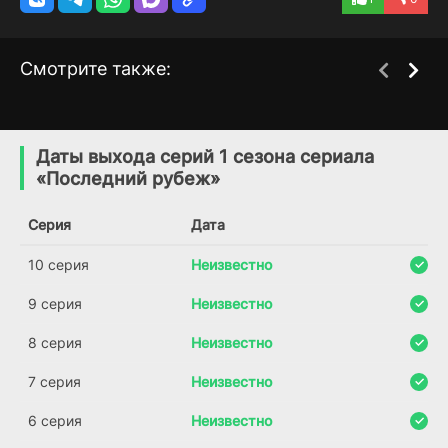
Смотрите также:
Убийца по имени Неро
Затихающие волны
1 сезон
1 сезон
(2025)
(2025)
Даты выхода серий 1 сезона сериала
«Последний рубеж»
8.266
7.7
Серия
Дата
10 серия
Неизвестно
9 серия
Неизвестно
8 серия
Неизвестно
7 серия
Неизвестно
6 серия
Неизвестно