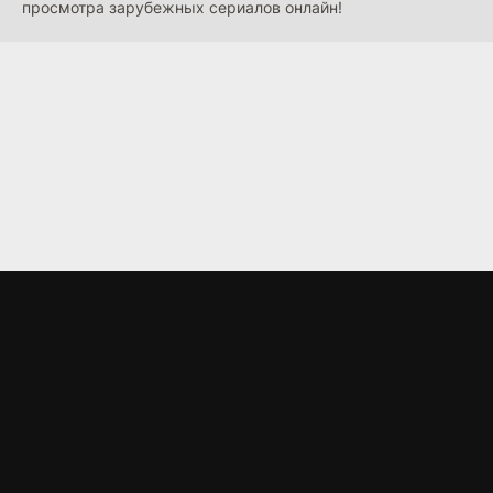
просмотра зарубежных сериалов онлайн!
LORD
.BZ
Материалы предоставлены
только для ознакомления! (16+)