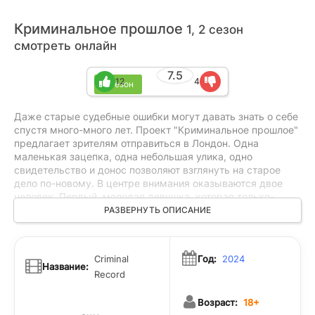
Криминальное прошлое
1, 2 сезон
смотреть онлайн
7.5
12
4
2 сезон
Даже старые судебные ошибки могут давать знать о себе
спустя много-много лет. Проект "Криминальное прошлое"
предлагает зрителям отправиться в Лондон. Одна
маленькая зацепка, одна небольшая улика, одно
свидетельство и донос позволяют взглянуть на старое
дело по-новому. В центре внимания оказываются двое
человек. Первый, молодая девушка, которая только-
только начинает карьеру детектива. Второй – уже более
РАЗВЕРНУТЬ ОПИСАНИЕ
опытный следователь, который хочет защитить своё
наследие и при этом оставить его без каких-либо ошибок
и погрешностей. Действующие лица начинают борьбу за
Criminal
Год:
2024
правду, сталкиваясь в очередной раз с очень старым и
Название:
Record
неоднозначным делом.
Возраст:
18+