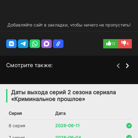
Добавляйте сайт в закладки, чтобы ничего не пропустить!
12
4
Смотрите также:
Пико-да Неблина
Мы все мертвы
1 сезон
1 сезон
(2019)
(2022)
Даты выхода серий 2 сезона сериала
«Криминальное прошлое»
8.0
6.9
7.5
Серия
Дата
8 серия
2026-06-11
7 серия
2026-06-04