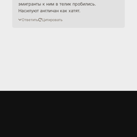
эмигранты к ним в телик пробились.
Насилуют англичан как хатят.
Ответить
Цитировать
LORD
.BZ