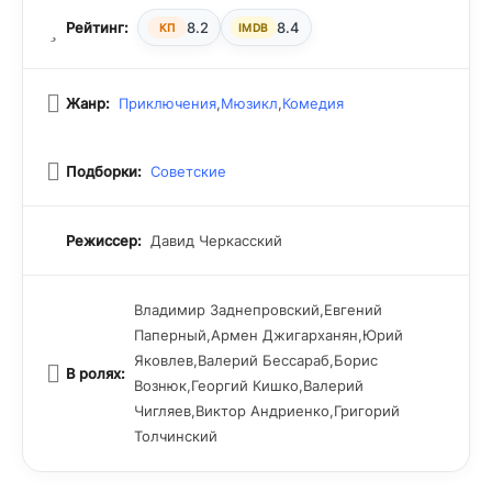
Рейтинг:
8.2
8.4
КП
IMDB
Жанр:
Приключения
,
Мюзикл
,
Комедия
Подборки:
Советские
Режиссер:
Давид Черкасский
Владимир Заднепровский,Евгений
Паперный,Армен Джигарханян,Юрий
Яковлев,Валерий Бессараб,Борис
В ролях:
Вознюк,Георгий Кишко,Валерий
Чигляев,Виктор Андриенко,Григорий
Толчинский