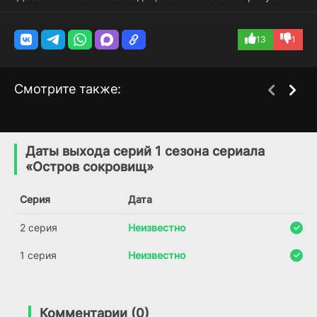
13
1
Смотрите также:
Остров сокровищ
Великие беглецы
1 сезон
1 сезон
(2025)
(2021)
Даты выхода серий 1 сезона сериала
«Остров сокровищ»
7.989
7.4
5.6
Серия
Дата
2 серия
Неизвестно
1 серия
Неизвестно
Комментарии (0)