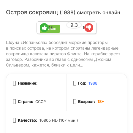
Остров сокровищ
(1988) смотреть онлайн
9.3
13
1
1 сезон
Шхуна «Испаньола» бороздит морские просторы
в поисках острова, на котором спрятаны легендарные
сокровища капитана пиратов Флинта. На корабле зреет
заговор. Разбойники во главе с одноногим Джоном
Сильвером, кажется, близки к цели…
Название:
Год:
1988
Страна:
СССР
Возраст:
18+
Качество:
1080p HD (107 мин.)