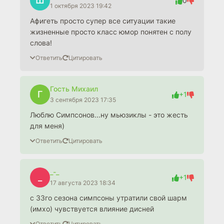
Ш
0
1 октября 2023 19:42
Афигеть просто супер все ситуации такие
жизненные просто класс юмор понятен с полу
слова!
Ответить
Цитировать
Гость Михаил
Г
+1
3 сентября 2023 17:35
Люблю Симпсонов...ну мьюзиклы - это жесть
для меня)
Ответить
Цитировать
_-_
_
+1
17 августа 2023 18:34
c 33го сезона симпсоны утратили свой шарм
(имхо) чувствуется влияние дисней
Ответить
Цитировать