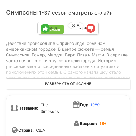
Симпсоны
1-37 сезон смотреть онлайн
8.8
966
134
37 сезон
Действие происходит в Спрингфилде, обычном
американском городке. В центре сюжета — семья
Симпсонов: Гомер, Мардж, Барт, Лиза и Мэгги. В сериале
часто появляются и другие жители города. Истории
рассказывают о повседневных забавных ситуациях и
приключениях этой семьи. С самого начала шоу стало
частью поп-культуры, и многие знаменитости участвовали
в нем в качестве приглашённых гостей. Сериал известен
РАЗВЕРНУТЬ ОПИСАНИЕ
своим смелым и ироничным взглядом на политику, СМИ и
жизнь в Америке. Это одна из причин, почему о нем часто
говорят и помнят.
The
Год:
1989
Название:
Simpsons
Возраст:
18+
Страна:
США