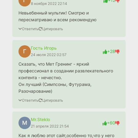
Г
+12
8 ноября 2022 22:14
Невьебенный мультик! Смотрю и
пересматриваю и всем рекомендую
Ответить
Цитировать
Гость Игорь
Г
+28
24 июля 2022 02:57
Сказать, что Мет Гренинг - яркий
профессионал в создании развлекательного
контента - нечестно.
Он лучший (Симпсоны, Футурама,
Разочарование)
Ответить
Цитировать
Mr.Steklo
M
+60
21 апреля 2022 21:54
Как я люблю этот сайт,особенно то,что у него