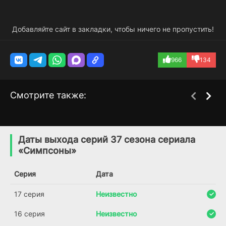
Добавляйте сайт в закладки, чтобы ничего не пропустить!
966
134
Смотрите также:
Симпсоны в Фортнайт
Незабываемый
1 сезон
1 сезон
(2025)
(2009)
Даты выхода серий 37 сезона сериала
«Симпсоны»
5.6
7.0
Серия
Дата
17 серия
Неизвестно
16 серия
Неизвестно