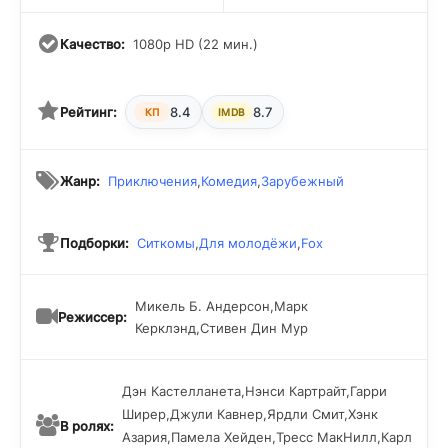
Качество:
1080p HD (22 мин.)
Рейтинг:
8.4
8.7
КП
IMDB
Жанр:
Приключения
,
Комедия
,
Зарубежный
Подборки:
Ситкомы
,
Для молодёжи
,
Fox
Микель Б. Андерсон,Марк
Режиссер:
Керклэнд,Стивен Дин Мур
Дэн Кастелланета,Нэнси Картрайт,Гарри
Ширер,Джули Кавнер,Ярдли Смит,Хэнк
В ролях:
Азария,Памела Хейден,Тресс МакНилл,Карл