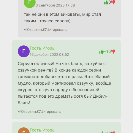
Г
0
3 сентября 2023 17:38
так не они в этом виноваты, мир стал
таким...точнее европа)
Ответить
Цитировать
Гость Игорь
Г
+16
16 декабря 2022 03:52
Сериал отличный! Но что, блять, за хуйня с
озвучкой рен-тв? В конце каждой серии
громкость добавляется в разы. Этот ёбаный
мудло, который монтировал озвучку, вообще
вкурсе, что куча народу с бессонницей
пытаются под это дремать хотя бы? Дибил-
блять!
Ответить
Цитировать
Гость Игорь