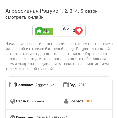
Агрессивная Рэцуко
1, 2, 3, 4, 5 сезон
смотреть онлайн
9.5
42
2
5 сезон
Начальник, коллеги — все в офисе пытаются сесть на шею
маленькой и скромной красной панде Рэцуко, и тогда ей
остается только одна дорога — в караоке. Хорошенько
прооравшись под метал, панда находит в себе силы на
время смириться с давлением начальства, лицемерием
коллег и офисной рутиной.
Название:
Aggretsuko
Год:
2018
Страна:
Япония
Возраст:
18+
Качество:
1080p HD (15 мин.)