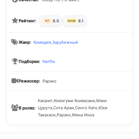
Рейтинг:
8.0
8.1
КП
IMDB
Жанр:
Комедия
,
Зарубежный
Подборки:
Netflix
Режиссер:
Рарэко
Каорип,Комэгуми Коивасаки,Маки
Цурута,Сота Араи,Синго Като,Юки
В ролях:
Такахаси,Рарэко,Мина Иноэ