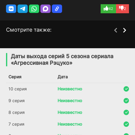
42
2
Смотрите также:
Слепое правосудие
ДМВ
1 сезон
1 сезон
(2005)
(2025)
Даты выхода серий 5 сезона сериала
«Агрессивная Рэцуко»
6.8
6.7
5.8
Серия
Дата
10 серия
Неизвестно
9 серия
Неизвестно
8 серия
Неизвестно
7 серия
Неизвестно