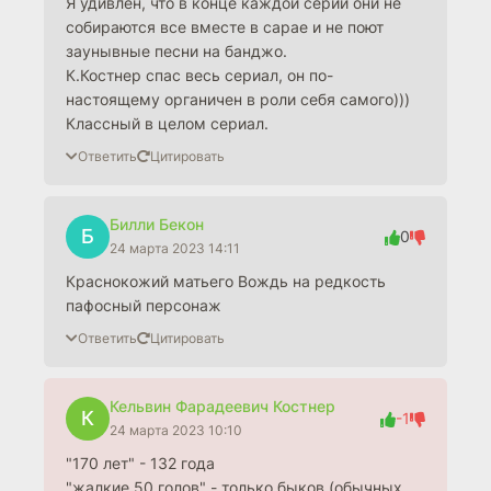
Я удивлён, что в конце каждой серии они не
собираются все вместе в сарае и не поют
заунывные песни на банджо.
К.Костнер спас весь сериал, он по-
настоящему органичен в роли себя самого)))
Классный в целом сериал.
Ответить
Цитировать
Билли Бекон
Б
0
24 марта 2023 14:11
Краснокожий матьего Вождь на редкость
пафосный персонаж
Ответить
Цитировать
Кельвин Фарадеевич Костнер
К
-1
24 марта 2023 10:10
"170 лет" - 132 года
"жалкие 50 голов" - только быков (обычных,