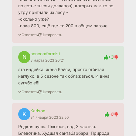
по сотне тысяч долларов), которых как-то по
утру пригнали из лесу -
-сколько уже?
-пока 800, ещё где-то 200 в общем загоне
Ответить
Цитировать
noncomformist
N
+3
8 марта 2023 20:21
эта индейка, жена Кейси, просто отбитая
наглухо. в 5 сезоне так облажаться. И вина
сугубо её!
Ответить
Цитировать
Karlson
K
-6
31 января 2023 22:50
Редкая чушь. Плююсь, над 3 частью.
Блевотина. Худшая сантабарбара. Природа