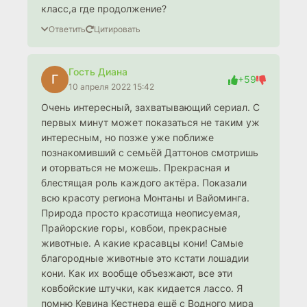
класс,а где продолжение?
Ответить
Цитировать
Гость Диана
Г
+59
10 апреля 2022 15:42
Очень интересный, захватывающий сериал. С
первых минут может показаться не таким уж
интересным, но позже уже поближе
познакомивший с семьёй Даттонов смотришь
и оторваться не можешь. Прекрасная и
блестящая роль каждого актёра. Показали
всю красоту региона Монтаны и Вайоминга.
Природа просто красотища неописуемая,
Прайорские горы, ковбои, прекрасные
животные. А какие красавцы кони! Самые
благородные животные это кстати лошадии
кони. Как их вообще объезжают, все эти
ковбойские штучки, как кидается лассо. Я
помню Кевина Кестнера ещё с Водного мира