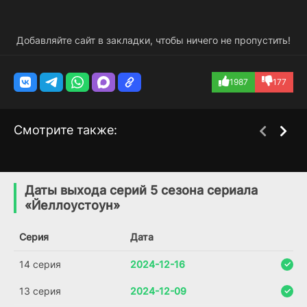
Добавляйте сайт в закладки, чтобы ничего не пропустить!
1987
177
Смотрите также:
Ранчо Даттонов
Йеллоустоун:
1 сезон
1 сезон
Маршалы
(2026)
Даты выхода серий 5 сезона сериала
(2026)
«Йеллоустоун»
6.489
6.1
Серия
Дата
14 серия
2024-12-16
13 серия
2024-12-09