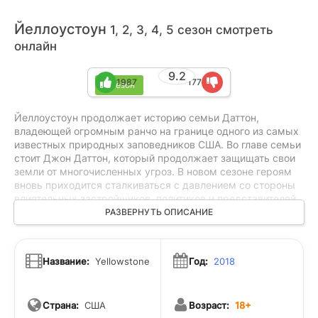
Йеллоустоун
1, 2, 3, 4, 5 сезон смотреть
онлайн
9.2
1987
177
5 сезон
Йеллоустоун продолжает историю семьи Даттон,
владеющей огромным ранчо на границе одного из самых
известных природных заповедников США. Во главе семьи
стоит Джон Даттон, который продолжает защищать свои
земли от многочисленных угроз. В новом сезоне героям
вновь приходится сталкиваться с давлением со стороны
влиятельных застройщиков, политиков и представителей
соседней индейской резервации, претендующих на
РАЗВЕРНУТЬ ОПИСАНИЕ
территорию ранчо. На фоне борьбы за власть, землю и
семейное наследие конфликты становятся всё опаснее, а
цена сохранения привычного мира для Даттонов — всё
Название:
Yellowstone
Год:
2018
выше.
Страна:
США
Возраст:
18+