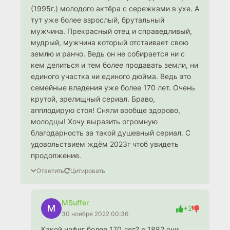
(1995г.) молодого актёра с сережками в ухе. А
тут уже более взрослый, брутальный
мужчина. Прекрасный отец и справедливый,
мудрый, мужчина который отстаивает свою
землю и ранчо. Ведь он не собирается ни с
кем делиться и тем более продавать земли, ни
единого участка ни единого дюйма. Ведь это
семейные владения уже более 170 лет. Очень
крутой, зрелищный сериал. Браво,
апплодирую стоя! Сняли вообще здорово,
молодцы! Хочу выразить огромную
благодарность за такой душевный сериал. С
удовольствием ждём 2023г чтоб увидеть
продолжение.
Ответить
Цитировать
MSuffer
M
+2
30 ноября 2022 00:36
Какой нафиг более 170 лет? в 1882 они