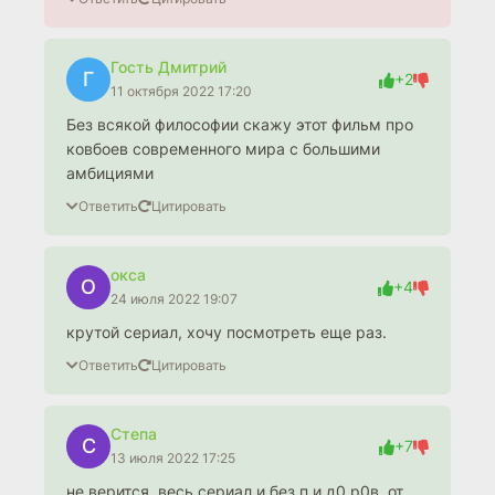
Гость Дмитрий
Г
+2
11 октября 2022 17:20
Без всякой философии скажу этот фильм про
ковбоев современного мира с большими
амбициями
Ответить
Цитировать
окса
О
+4
24 июля 2022 19:07
крутой сериал, хочу посмотреть еще раз.
Ответить
Цитировать
Степа
С
+7
13 июля 2022 17:25
не верится .весь сериал и без п и д0 р0в .от