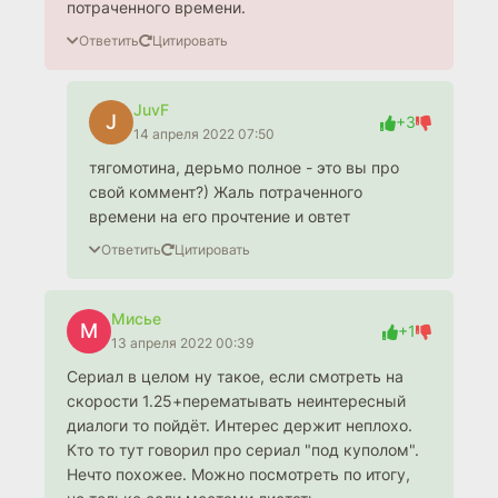
потраченного времени.
Ответить
Цитировать
JuvF
J
+3
14 апреля 2022 07:50
тягомотина, дерьмо полное - это вы про
свой коммент?) Жаль потраченного
времени на его прочтение и овтет
Ответить
Цитировать
Мисье
М
+1
13 апреля 2022 00:39
Сериал в целом ну такое, если смотреть на
скорости 1.25+перематывать неинтересный
диалоги то пойдёт. Интерес держит неплохо.
Кто то тут говорил про сериал "под куполом".
Нечто похожее. Можно посмотреть по итогу,