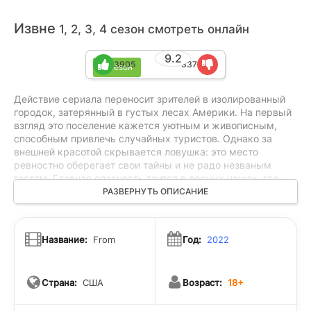
Извне
1, 2, 3, 4 сезон смотреть онлайн
9.2
3905
337
4 сезон
Действие сериала переносит зрителей в изолированный
городок, затерянный в густых лесах Америки. На первый
взгляд это поселение кажется уютным и живописным,
способным привлечь случайных туристов. Однако за
внешней красотой скрывается ловушка: это место
ревностно оберегает свои тайны и не радо незваным
гостям. Главная опасность таится в лесных чащах, где
обитают жуткие создания, выходящие на охоту с
РАЗВЕРНУТЬ ОПИСАНИЕ
наступлением темноты. Эти существа терроризируют
местных жителей, превращая каждую ночь в борьбу за
выживание. Ситуация осложняется тем, что из города
Название:
From
Год:
2022
невозможно выбраться — любая дорога неизменно
возвращает путников обратно. Оказавшись в плену этой
аномалии, люди вынуждены искать способы защиты от
Страна:
США
Возраст:
18+
ночных визитеров и разгадывать мрачные загадки самого
поселения, пока надежда на спасение окончательно не
угасла. Это история о страхе перед неизвестным и о том,