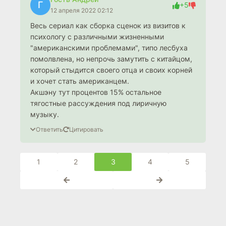
Г
+5
12 апреля 2022 02:12
Весь сериал как сборка сценок из визитов к
психологу с различными жизненными
"американскими проблемами", типо лесбуха
помолвлена, но непрочь замутить с китайцом,
который стыдится своего отца и своих корней
и хочет стать американцем.
Акшэну тут процентов 15% остальное
тягостные рассуждения под лиричную
музыку.
Ответить
Цитировать
1
2
3
4
5