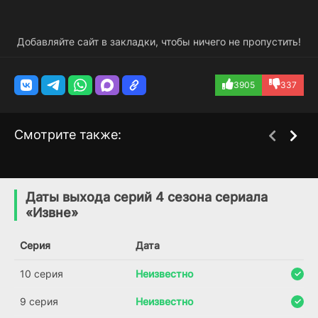
Добавляйте сайт в закладки, чтобы ничего не пропустить!
3905
337
Смотрите также:
Побег из Боливии
Внешние сферы
1 сезон
2 сезон
(2025)
(2022)
Даты выхода серий 4 сезона сериала
«Извне»
6.8
6.4
7.1
Серия
Дата
10 серия
Неизвестно
9 серия
Неизвестно