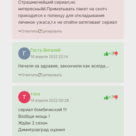
Страшнючейший сериал,но
интересныйй.Приматывать пакет на скотч
приходится к попенцу для откладывания
личинок ужаса,т.к не отойти-затягиваег сериал
Ответить
Цитировать
Гость Виталий
Г
+2
16 апреля 2022 22:14
Начали за здравие, закончили как всегда...
Ответить
Цитировать
тоха
Т
+7
16 апреля 2022 00:29
сериал бомбический !!!
Вообще мощь !
Ждём 2 сезон
Димитровград оценил