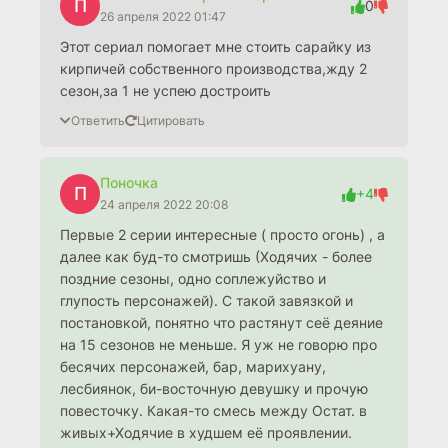
П
0
26 апреля 2022 01:47
Этот сериал помогает мне стоить сарайку из
кирпичей собственного производства,жду 2
сезон,за 1 не успею достроить
Ответить
Цитировать
Поночка
П
+4
24 апреля 2022 20:08
Первые 2 серии интересные ( просто огонь) , а
далее как буд-то смотришь (Ходячих - более
поздние сезоны, одно соплежуйство и
глупость персонажей). С такой завязкой и
постановкой, понятно что растянут сеё деяние
на 15 сезонов не меньше. Я уж не говорю про
бесячих персонажей, бар, марихуану,
лесбиянок, би-восточную девушку и прочую
повесточку. Какая-то смесь между Остат. в
живых+Ходячие в худшем её проявлении.