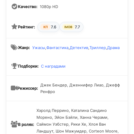
на что готовы люди ради сохранения своей жизни в
Качество:
1080p HD
условиях вечного кошмара.
Рейтинг:
7.6
7.7
КП
IMDB
Жанр:
Ужасы
,
Фантастика
,
Детектив
,
Триллер
,
Драма
Подборки:
С наградами
Джек Бендер, Дженнифер Лиао, Джефф
Режиссер:
Ренфро
Хэролд Перрино, Каталина Сандино
Морено, Эйон Бэйли, Ханна Черами,
Саймон Уэбстер, Рики Хе, Хлоя Ван
В ролях:
Ландшут, Шон Мажумдер, Corteon Moore,