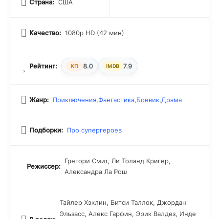
Страна:
США
Качество:
1080p HD (42 мин)
Рейтинг:
8.0
7.9
КП
IMDB
Жанр:
Приключения
,
Фантастика
,
Боевик
,
Драма
Подборки:
Про супергероев
Грегори Смит, Ли Толанд Кригер,
Режиссер:
Александра Ла Рош
Тайлер Хэклин, Битси Таллок, Джордан
Эльзасс, Алекс Гарфин, Эрик Валдез, Инде