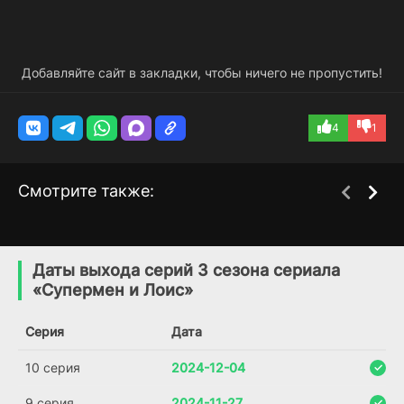
Добавляйте сайт в закладки, чтобы ничего не пропустить!
4
1
Смотрите также:
Лоис и Кларк: Новые
Суровые меры
4 сезон
1 сезон
приключения
(2020)
Даты выхода серий 3 сезона сериала
Супермена
«Супермен и Лоис»
7.4
(1993)
Серия
Дата
7.2
6.7
10 серия
2024-12-04
9 серия
2024-11-27