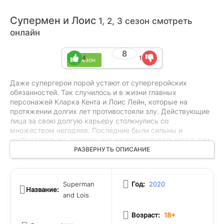
Супермен и Лоис
1, 2, 3 сезон смотреть
онлайн
8
4
1
3 сезон
Даже супергерои порой устают от супергеройских
обязанностей. Так случилось и в жизни главных
персонажей Кларка Кента и Лоис Лейн, которые на
протяжении долгих лет противостояли злу. Действующие
лица за свою долгую карьеру столкнулись со
множеством негодяев. Последние были сильны и
изобретательны, поэтому нет ничего удивительного в том,
что героям порой приходилось несладко. Приключения и
РАЗВЕРНУТЬ ОПИСАНИЕ
вызовы позади. Семейная пара решила спокойно жить в
своём загородном доме и наслаждаться повседневной
идиллией на пенсии. Правда, жизнь не была согласна с
Superman
Год:
2020
таким решением персонажей, из-за чего тем оказалось
Название:
and Lois
необходимо вновь бороться с темными силами, несмотря
на желание свернуть эту лавочку.
Возраст:
18+