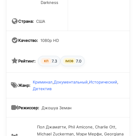
Darkness
Страна:
США
Качество:
1080p HD
Рейтинг:
7.3
7.0
КП
IMDB
Криминал
,
Документальный
,
Исторический
,
Жанр:
Детектив
Режиссер:
Джошуа Земан
Пол Джаматти, Phil Amicone, Charlie Ott,
Michael Zuckerman, Мэри Мерфи, Georgiana