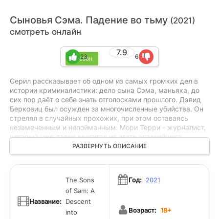
Сыновья Сэма. Падение во тьму
(2021)
смотреть онлайн
7.9
23
6
1 сезон
Серил рассказывает об одном из самых громких дел в
истории криминалистики: дело сына Сэма, маньяка, до
сих пор даёт о себе знать отголосками прошлого. Дэвид
Берковиц был осужден за многочисленные убийства. Он
стрелял в случайных прохожих, при этом оставаясь
незамеченным и непойманным. Мори Терри - журналист,
который уже давно охотится на этого опаснейшего
преступника. Он убежден в том, что негодяй является не
РАЗВЕРНУТЬ ОПИСАНИЕ
просто сумасшедшим, а представителем какой-то тайной
сатанинской организации, которая представляет собой
опаснейший культ. История его поисков представлена
The Sons
Год:
2021
зрителям в этом сериале.
of Sam: A
Название:
Descent
Возраст:
18+
into