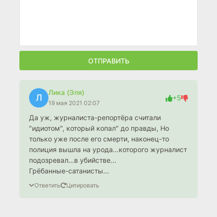
ОТПРАВИТЬ
Лика (Эля)
Л
+5
19 мая 2021 02:07
Да уж, журналиста-репортёра считали
"идиотом", который копал" до правды, Но
только уже после его смерти, наконец-то
полиция вышла на урода...которого журналист
подозревал...в убийстве...
Грёбанные-сатанисты...
Ответить
Цитировать