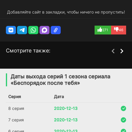
Добавляйте сайт в закладки, чтобы ничего не пропустить!
271
46
Смотрите также:
Сигнал тревоги
Вперед! Живи по своим
2 сезон
1 сезон
правилам
(2023)
Даты выхода серий 1 сезона сериала
(2019)
«Беспорядок после тебя»
6.9
7.0
Серия
Дата
8 серия
2020-12-13
7 серия
2020-12-13
6 серия
2020-12-13