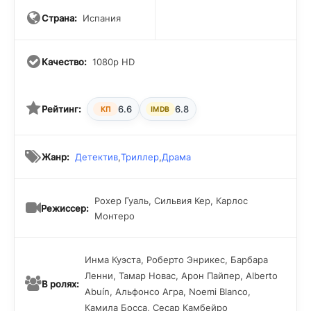
Страна:
Испания
Качество:
1080p HD
Рейтинг:
6.6
6.8
КП
IMDB
Жанр:
Детектив
,
Триллер
,
Драма
Рохер Гуаль, Сильвия Кер, Карлос
Режиссер:
Монтеро
Инма Куэста, Роберто Энрикес, Барбара
Ленни, Тамар Новас, Арон Пайпер, Alberto
В ролях:
Abuín, Альфонсо Агра, Noemi Blanco,
Камила Босса, Сесар Камбейро