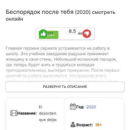
Беспорядок после тебя
(2020) смотреть
онлайн
8.5
271
46
1 сезон
Главная героиня сериала устраивается на работу в
школу. Это учебное заведение радушно принимает
женщину в свои стены. Небольшой испанский городок,
где теперь будет жить и трудиться молодая
преподавательница, выглядит прекрасно. После первых
занятий на работе выясняется, что прошлое этого
учебного заведение каким-то образом влияет на новую
преподавательницу. Она чувствует какое-то странное
РАЗВЕРНУТЬ ОПИСАНИЕ
давление и преследование, связанное со смертью,
произошедшей здесь много лет тому назад. Более того,
это загадочное событие как-то связано с историей всего
El
Год:
2020
города. Женщина решает разобраться самостоятельно.
Название:
desorden
que dejas
Возраст:
18+