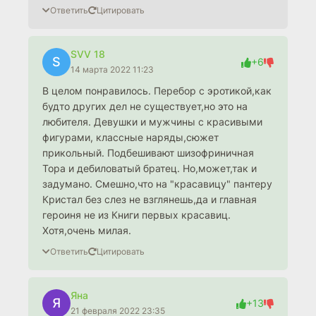
Ответить
Цитировать
SVV 18
S
+6
14 марта 2022 11:23
В целом понравилось. Перебор с эротикой,как
будто других дел не существует,но это на
любителя. Девушки и мужчины с красивыми
фигурами, классные наряды,сюжет
прикольный. Подбешивают шизофриничная
Тора и дебиловатый братец. Но,может,так и
задумано. Смешно,что на "красавицу" пантеру
Кристал без слез не взглянешь,да и главная
героиня не из Книги первых красавиц.
Хотя,очень милая.
Ответить
Цитировать
Яна
Я
+13
21 февраля 2022 23:35