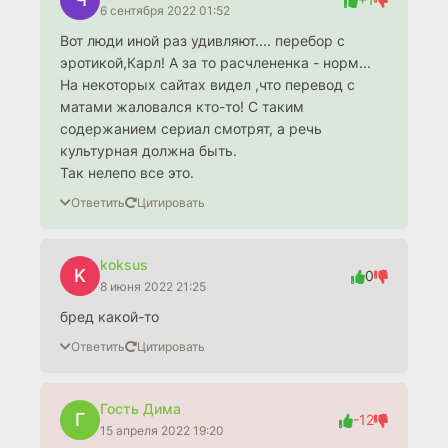
6 сентября 2022 01:52
Вот люди иной раз удивляют.... перебор с
эротикой,Карл! А за то расчлененка - норм...
На некоторых сайтах видел ,что перевод с
матами жаловался кто-то! С таким
содержанием сериал смотрят, а речь
культурная должна быть.
Так нелепо все это.
Ответить
Цитировать
koksus
K
0
8 июня 2022 21:25
бред какой-то
Ответить
Цитировать
Гость Дима
Г
-12
15 апреля 2022 19:20