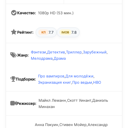
Качество:
1080p HD (53 мин.)
Рейтинг:
7.7
7.8
КП
IMDB
Фэнтези
,
Детектив
,
Триллер
,
Зарубежный
,
Жанр:
Мелодрама
,
Драма
Про вампиров
,
Для молодёжи
,
Подборки:
Экранизация книг
,
Про ведьм
,
HBO
Майкл Леманн,Скотт Уинант,Даниэль
Режиссер:
Минахан
Анна Пэкуин,Стивен Мойер,Александр