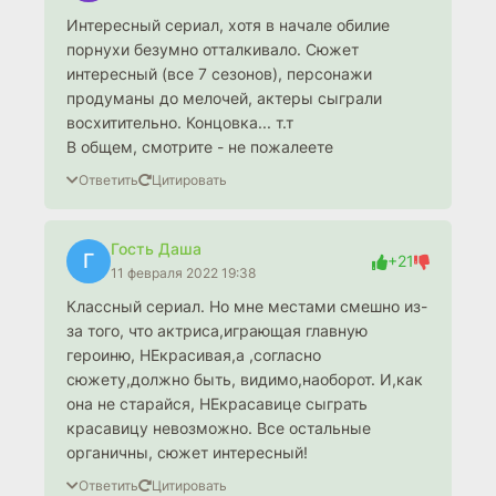
Интересный сериал, хотя в начале обилие
порнухи безумно отталкивало. Сюжет
интересный (все 7 сезонов), персонажи
продуманы до мелочей, актеры сыграли
восхитительно. Концовка... т.т
В общем, смотрите - не пожалеете
Ответить
Цитировать
Гость Даша
Г
+21
11 февраля 2022 19:38
Классный сериал. Но мне местами смешно из-
за того, что актриса,играющая главную
героиню, НЕкрасивая,а ,согласно
сюжету,должно быть, видимо,наоборот. И,как
она не старайся, НЕкрасавице сыграть
красавицу невозможно. Все остальные
органичны, сюжет интересный!
Ответить
Цитировать