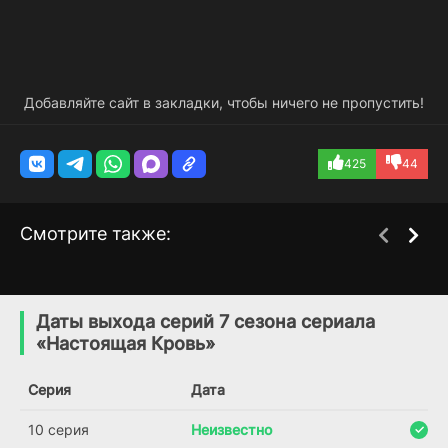
Добавляйте сайт в закладки, чтобы ничего не пропустить!
425
44
Смотрите также:
Кровь Зевса
Танцуй!
3 сезон
1 сезон
(2020)
(2021)
Даты выхода серий 7 сезона сериала
«Настоящая Кровь»
7.0
7.5
5.8
Серия
Дата
10 серия
Неизвестно