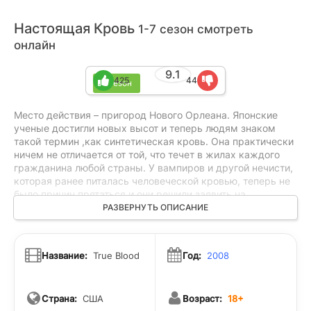
Настоящая Кровь
1-7 сезон смотреть
онлайн
9.1
425
44
7 сезон
Место действия – пригород Нового Орлеана. Японские
ученые достигли новых высот и теперь людям знаком
такой термин ,как синтетическая кровь. Она практически
ничем не отличается от той, что течет в жилах каждого
гражданина любой страны. У вампиров и другой нечисти,
которая ранее питалась человеческой кровью, теперь не
было причин прятаться и они решили заявить на
официальное право существовать . Открылось много
РАЗВЕРНУТЬ ОПИСАНИЕ
баров, где такие существа могли бы подкрепиться
кровью, уже не доставляя простым гражданам
неудобств. В одном из таких баров и работает наша
Название:
True Blood
Год:
2008
главная героиня Сьюки. Обычная на первый взгляд
девушка, только вот у нее есть дар читать мысли этих
жаждущих крови существ.
Страна:
США
Возраст:
18+