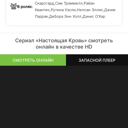
Скарсгард,Сэм Трэммелл,Райан
В ролях:
Квантен,Рутина Уэсли,Нелсан Эллис,Джим
Пэррак,Дебора Энн Уолл,Дэнис О’Хэр
Сериал «Настоящая Кровь» смотреть
онлайн в качестве HD
СМОТРЕТЬ ОНЛАЙН
ЗАПАСНОЙ ПЛЕЕР