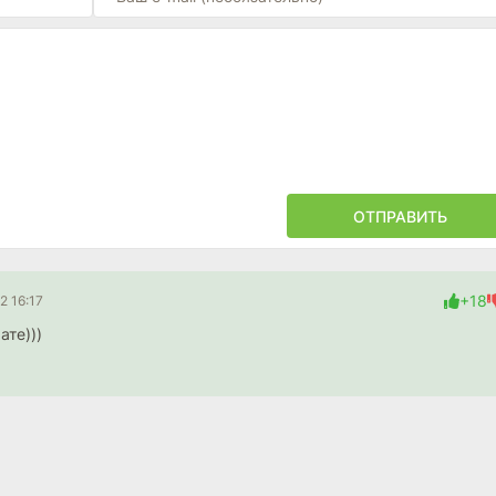
ОТПРАВИТЬ
+18
2 16:17
ате)))