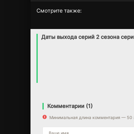
Смотрите также:
Мы, жертвы.
Любовь во време
1 сезон
1 сезон
коронавируса
(2021)
Даты выхода серий 2 сезона сер
(2020)
7.1
5.7
Комментарии (1)
Минимальная длина комментария — 50 