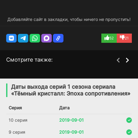
Добавляйте сайт в закладки, чтобы ничего не пропустить!
52
21
Смотрите также:
Джонго
Металионы
1 сезон
2 сезон
(2016)
(2016)
Даты выхода серий 1 сезона сериала
«Тёмный кристалл: Эпоха сопротивления»
6.0
Серия
Дата
10 серия
2019-09-01
9 серия
2019-09-01