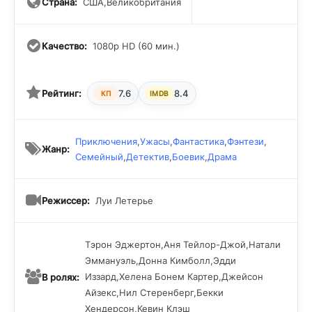
которые стали жертвой нападения ящеров. Рабское
Страна:
США,Великобритания
существование должно прекратиться. Это будет первый
шаг на пути к спасению кристалла. Эта интереснейшая
фентезийная история обещает быть по-настоящему яркой
Качество:
1080p HD (60 мин.)
и невероятной. Троица гелфлингов готовится к большому
путешествию ради мира и добра. Чем же оно
завершится?
Рейтинг:
7.6
8.4
КП
IMDB
Приключения
,
Ужасы
,
Фантастика
,
Фэнтези
,
Жанр:
Семейный
,
Детектив
,
Боевик
,
Драма
Режиссер:
Луи Летерье
Тэрон Эджертон,Аня Тейлор-Джой,Натали
Эммануэль,Донна Кимболл,Эдди
Иззард,Хелена Бонем Картер,Джейсон
В ролях:
Айзекс,Нил Стеренберг,Бекки
Хендерсон,Кевин Клэш