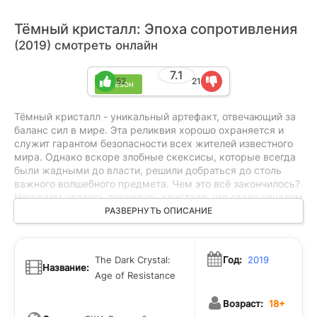
Тёмный кристалл: Эпоха сопротивления
(2019) смотреть онлайн
7.1
52
21
1 сезон
Тёмный кристалл - уникальный артефакт, отвечающий за
баланс сил в мире. Эта реликвия хорошо охраняется и
служит гарантом безопасности всех жителей известного
мира. Однако вскоре злобные скексисы, которые всегда
были жадными до власти, решили добраться до столь
важного волшебного предмета. Чем это всё закончилось?
Негодяям удалось повредить кристалл, что стало началом
больших бед, разрушений и хаоса. Конечно же, чтобы
РАЗВЕРНУТЬ ОПИСАНИЕ
вернуть баланс в прежнее русло, предстоит провести
непростую работу. В центре внимания оказывается трое
персонажей. Райан, Бриа и Дит узнают об этом ужасном
The Dark Crystal:
Год:
2019
событии и начинают своё большое восстание, которое
Название:
Age of Resistance
может сломить сопротивление скексисов. Однако
сначала нужно поработать над реализацией плана по
Возраст:
18+
освобождению человекообразной расы гелфингов,