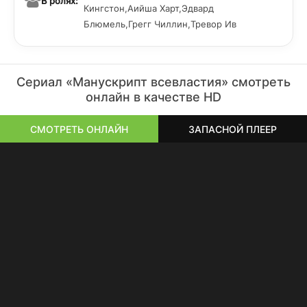
В ролях:
Кингстон,Аийша Харт,Эдвард
Блюмель,Грегг Чиллин,Тревор Ив
Сериал «Манускрипт всевластия» смотреть
онлайн в качестве HD
СМОТРЕТЬ ОНЛАЙН
ЗАПАСНОЙ ПЛЕЕР