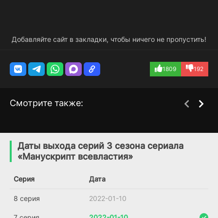
Добавляйте сайт в закладки, чтобы ничего не пропустить!
1809
192
Смотрите также:
Не отпускай меня
Безумная королева
1 сезон
1 сезон
(2018)
(2016)
Даты выхода серий 3 сезона сериала
«Манускрипт всевластия»
3.7
Серия
Дата
8 серия
2022-01-10
7 серия
2022-01-10