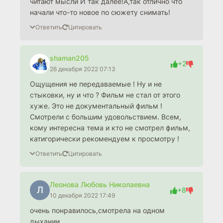
читают мысли И так далее!А,так отлично что
начали что-то новое по сюжету снимать!
Ответить
Цитировать
shaman205
+2
26 декабря 2022 07:13
Ощущения не передаваемые ! Ну и не
стыковки, ну и что ? Фильм не стал от этого
хуже. Это не документальный фильм !
Смотрели с большим удовольствием. Всем,
кому интересна тема и кто не смотрел фильм,
катигорически рекомендуем к просмотру !
Ответить
Цитировать
Леонова Любовь Николаевна
Л
+8
10 декабря 2022 17:49
очень понравилось,смотрела на одном
дыхании.