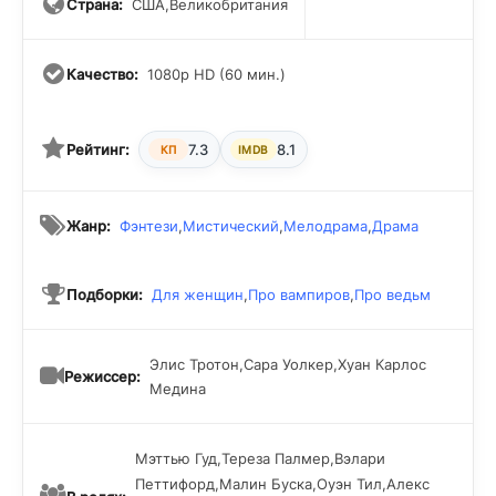
Страна:
США,Великобритания
Качество:
1080p HD (60 мин.)
Рейтинг:
7.3
8.1
КП
IMDB
Жанр:
Фэнтези
,
Мистический
,
Мелодрама
,
Драма
Подборки:
Для женщин
,
Про вампиров
,
Про ведьм
Элис Тротон,Сара Уолкер,Хуан Карлос
Режиссер:
Медина
Мэттью Гуд,Тереза Палмер,Вэлари
Петтифорд,Малин Буска,Оуэн Тил,Алекс