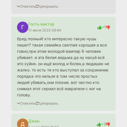
Ответить
Цитировать
Гость виктор
Г
+1
11 июля 2023 08:49
бред полный! кто интересно такую чушь
пишет? такая семейка светлая хорошая а все
говно,при этом молодой вампир 6 человек
убивает. и эта белая ведьма да ну нахуй всё
это хуйня. он ищё молод и болен,а людишек не
жалко. то есть те кто выступал за сохранение
порядка что нельзя в том числе простых
людей убивать,они плохие. вот честно кто
снимал этот сериал всё извратили с ног на
голову.
Ответить
Цитировать
Джин
Д
+3