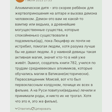
1 июля 2023 21:33
Алхимическое дитя - это скорее ребёнок для
жертвоприношения на алтаре и вызова демона
человеком. Демон-это вам не какой-то
вампир или ведьма, а древнейшие
могущественные существа, которые
спокойненько существовали в
подземелье(ад), пока Люцифер их почти не
истребил, помогая людям, хотя разума лучше
бы не давал людям. А у наивной девицы такая
активная магия, значит кто-то в ней уже
живёт. Эшмол, создатель книги 782, учился по
трудам средневековых алхимиков, которые
обучались магии в Ватикане(исторически).
Первосвященник Моисей, вот кто был
первоклассным колдуном, почище их всех в
фильме. А на Руси повитухи(ведьмы) лечили и
принимали роды, и никто их не трогал. Хотя
что это я, это же фильм).
Ответить
Цитировать