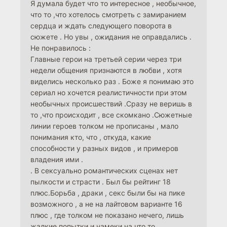
Я думала будет что то интересное , необычное,
что то ,что хотелось смотреть с замиранием
сердца и ждать следующего поворота в
сюжете . Но увы , ожидания не оправдались .
Не понравилось :
Главные герои на третьей серии через три
недели общения признаются в любви , хотя
виделись несколько раз . Боже я понимаю это
сериал но хочется реалистичности при этом
необычных происшествий .Сразу не веришь в
то ,что происходит , все скомкано .Сюжетные
линии героев толком не прописаны , мало
понимания кто, что , откуда, какие
способности у разных видов , и примеров
владения ими .
. В сексуально романтических сценах нет
пылкости и страсти . Был бы рейтинг 18
плюс.Борьба , драки , секс были бы на пике
возможного , а не на лайтовом варианте 16
плюс , где толком не показано нечего, лишь
жалкие попытки и намеки на что то