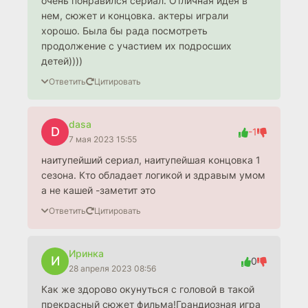
очень понравился сериал. Отличная идея в
нем, сюжет и концовка. актеры играли
хорошо. Была бы рада посмотреть
продолжение с участием их подросших
детей))))
Ответить
Цитировать
dasa
D
-1
7 мая 2023 15:55
наитупейший сериал, наитупейшая концовка 1
сезона. Кто обладает логикой и здравым умом
а не кашей -заметит это
Ответить
Цитировать
Иринка
И
0
28 апреля 2023 08:56
Как же здорово окунуться с головой в такой
прекрасный сюжет фильма!Грандиозная игра