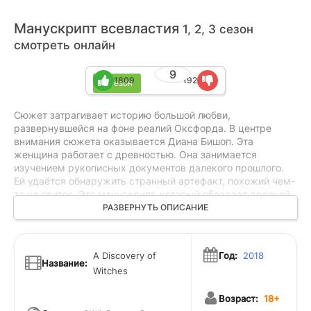
Манускрипт всевластия
1, 2, 3 сезон
смотреть онлайн
9
1809
192
3 сезон
Сюжет затрагивает историю большой любви,
развернувшейся на фоне реалий Оксфорда. В центре
внимания сюжета оказывается Диана Бишоп. Эта
женщина работает с древностью. Она занимается
изучением рукописных документов далекого прошлого.
Ей удаётся обнаружить странный артефакт, похожий чем-
то на свиток. Это манускрипт, который обладает древней
магией. С этих пор жизнь главной героини
РАЗВЕРНУТЬ ОПИСАНИЕ
переворачивается и меняется до неузнаваемости.
Главная героиня подумать не могла, что перед ней
откроется далекая тайна прошлого, касающаяся её
A Discovery of
Год:
2018
семьи. Диана - наследница ведьминского рода, когда её
Название:
Witches
новый знакомый, Мэттью Клермонт, работающий
генетиком, вампир!
Возраст:
18+