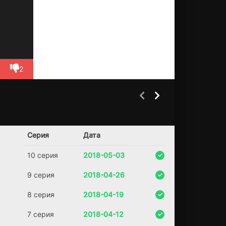
о и
Во
ст
оч
но
го
по
2
бе
ре
жи
й
С
Уэйко:
Убийство
1 сезон
1 сезон
Ш
Последствия
А.
Серия
Дата
(2011)
(2023)
7.2
10 серия
2018-05-03
6.8
7.3
9 серия
2018-04-26
8 серия
2018-04-19
7 серия
2018-04-12