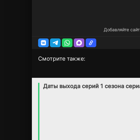
Добавляйте сайт
Смотрите также:
Забытые девушки
Стена - Замест
1 сезон
1 сезон
Следы /
(2007)
Даты выхода серий 1 сезона сер
Переломный
момент
6.7
7.2
(2019)