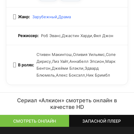
Жанр:
Зарубежный
,
Драма
Режиссер:
Роб Эванс,Джастин Харди,Фил Джон
Стивен Макинтош,Оливия Уильямс,Сопе
Дирису,Лиз Уайт,Аннабелл Эпсион,Марк
В ролях:
Бентон,Джейми Блэкли,Эдвард
Блюмель,Алекс Боксэлл,Ник Бримбл
Сериал «Алкион» смотреть онлайн в
качестве HD
СМОТРЕТЬ ОНЛАЙН
ЗАПАСНОЙ ПЛЕЕР