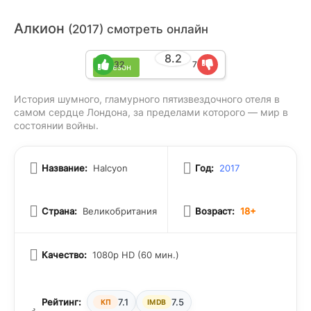
Алкион
(2017) смотреть онлайн
8.2
32
7
1 сезон
История шумного, гламурного пятизвездочного отеля в
самом сердце Лондона, за пределами которого — мир в
состоянии войны.
Название:
Halcyon
Год:
2017
Страна:
Великобритания
Возраст:
18+
Качество:
1080p HD (60 мин.)
Рейтинг:
7.1
7.5
КП
IMDB