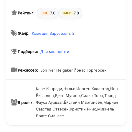
Рейтинг:
7.0
7.8
КП
IMDB
Жанр:
Комедия
,
Зарубежный
Подборки:
Для молодёжи
Режиссер:
Jon Iver Helgaker,Йонас Торгерсен
Каре Конради,Нильс Йорген Каалстад,Йон
Ёигарден,Bjørn Myrene,Силье Торп,Тронд
Фауса Аурвааг,Ёйстейн Мартинсен,Мариан
В ролях:
Саастад Оттесен,Кристин Риис,Миккель
Братт Сильсет