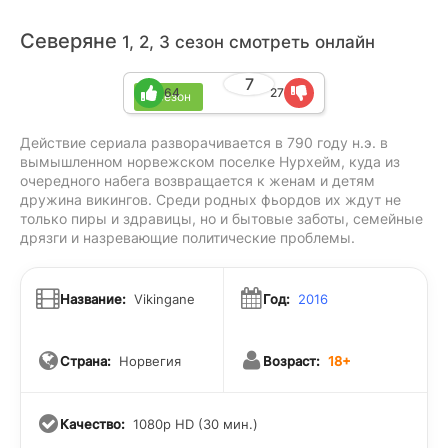
Северяне
1, 2, 3 сезон смотреть онлайн
7
64
27
3 сезон
Действие сериала разворачивается в 790 году н.э. в
вымышленном норвежском поселке Нурхейм, куда из
очередного набега возвращается к женам и детям
дружина викингов. Среди родных фьордов их ждут не
только пиры и здравицы, но и бытовые заботы, семейные
дрязги и назревающие политические проблемы.
Название:
Vikingane
Год:
2016
Страна:
Норвегия
Возраст:
18+
Качество:
1080p HD (30 мин.)