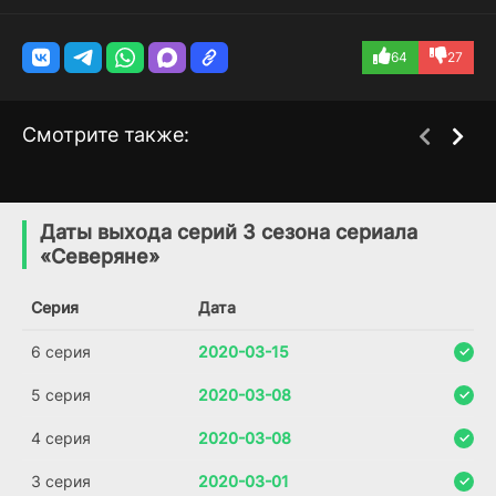
64
27
Смотрите также:
Хулиганы и ботаны
Жаркое американское
1 сезон
1 сезон
лето: Первый день
(1999)
Даты выхода серий 3 сезона сериала
лагеря
«Северяне»
8.2
8.8
(2015)
Серия
Дата
6.4
7.4
6 серия
2020-03-15
5 серия
2020-03-08
4 серия
2020-03-08
3 серия
2020-03-01