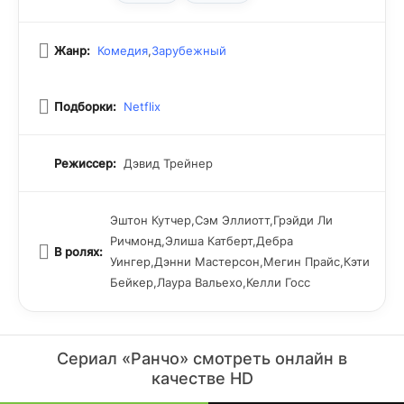
Жанр:
Комедия
,
Зарубежный
Подборки:
Netflix
Режиссер:
Дэвид Трейнер
Эштон Кутчер,Сэм Эллиотт,Грэйди Ли
Ричмонд,Элиша Катберт,Дебра
В ролях:
Уингер,Дэнни Мастерсон,Мегин Прайс,Кэти
Бейкер,Лаура Вальехо,Келли Госс
Сериал «Ранчо» смотреть онлайн в
качестве HD