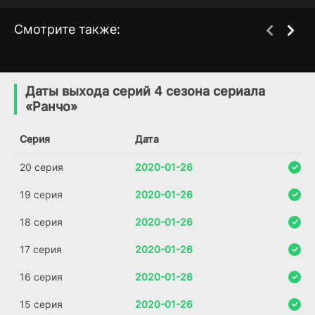
Смотрите также:
Земля волков
Далёкие холмы
3 сезон
1 сезон
(2010)
(2023)
Даты выхода серий 4 сезона сериала
«Ранчо»
7.9
7.2
7.1
Серия
Дата
20 серия
2020-01-26
19 серия
2020-01-26
18 серия
2020-01-26
17 серия
2020-01-26
16 серия
2020-01-26
15 серия
2020-01-26