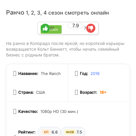
Ранчо
1, 2, 3, 4 сезон смотреть онлайн
7.9
27
7
4 сезон
На ранчо в Колорадо после яркой, но короткой карьеры
возвращается Кольт Беннетт, чтобы начать семейный
бизнес с родным братом.
Название:
The Ranch
Год:
2016
Страна:
США
Возраст:
18+
Качество:
1080p HD (30 мин.)
Рейтинг:
6.6
7.5
КП
IMDB