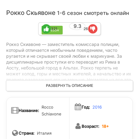
Рокко Скьявоне
1-6 сезон смотреть онлайн
9.3
321
26
6 сезон
Рокко Скиавоне — заместитель комиссара полиции,
который отличается необычным поведением, часто
ругается и не скрывает своей любви к марихуане. За
дисциплинарные проступки его переводят из Рима в
Аосту, небольшой город в Альпах. Рокко терпеть не
может холод, горы и местных жителей, а начальство и их
правила раздражают его не меньше. Несмотря на все это,
он по-настоящему увлечён расследованием
РАЗВЕРНУТЬ ОПИСАНИЕ
преступлений и не может оставить своё дело. Даже в
новой обстановке он продолжает работать по-своему,
сталкиваясь с чуждой ему провинциальной жизнью и не
Rocco
Год:
2016
скрывая своего недовольства.
Название:
Schiavone
Возраст:
18+
Страна:
Италия