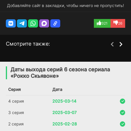
Добавляйте сайт в закладки, чтобы ничего не пропустить!
321
26
Смотрите также:
Замкнутый круг
Честь и уважение
1 сезон
5 сезон
(2017)
(2006)
Даты выхода серий 6 сезона сериала
«Рокко Скьявоне»
7.8
8.1
7.3
Серия
Дата
4 серия
2025-03-14
3 серия
2025-03-07
2 серия
2025-02-28