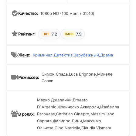
Качество:
1080p HD (100 мин. / 01:40)
Рейтинг:
7.2
7.5
КП
IMDB
Жанр:
Криминал
,
Детектив
,
Зарубежный
,
Драма
Симон Спада,Luca Brignone,Микеле
Режиссер:
Соави
Марко Джаллини,Ernesto
D`Argenio,Франческо Аквароли,Изабелла
Рагонезе,Christian Ginepro,Massimiliano
В ролях:
Caprara,Филиппо Дини,Массимо
Ольчезе,Gino Nardella,Claudia Vismara