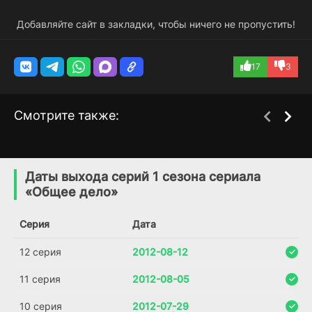
Добавляйте сайт в закладки, чтобы ничего не пропустить!
17
3
Смотрите также:
Надежда не умирает
Беглянки
1 сезон
3 сезон
(2016)
(2016)
Даты выхода серий 1 сезона сериала
«Общее дело»
6.9
6.9
7.7
Серия
Дата
12 серия
2012-08-12
11 серия
2012-08-05
10 серия
2012-07-29