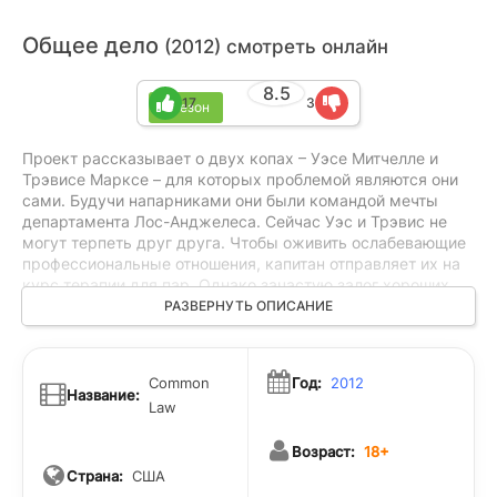
Общее дело
(2012) смотреть онлайн
8.5
17
3
1 сезон
Проект рассказывает о двух копах – Уэсе Митчелле и
Трэвисе Марксе – для которых проблемой являются они
сами. Будучи напарниками они были командой мечты
департамента Лос-Анджелеса. Сейчас Уэс и Трэвис не
могут терпеть друг друга. Чтобы оживить ослабевающие
профессиональные отношения, капитан отправляет их на
курс терапии для пар. Однако зачастую залог хороших
отношений не в любви к одним и тем же вещам – вы
РАЗВЕРНУТЬ ОПИСАНИЕ
просто должны ненавидеть одно и тоже.
Common
Год:
2012
Название:
Law
Возраст:
18+
Страна:
США