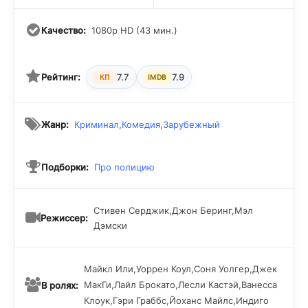
Качество:
1080p HD (43 мин.)
Рейтинг:
7.7
7.9
КП
IMDB
Жанр:
Криминал
,
Комедия
,
Зарубежный
Подборки:
Про полицию
Стивен Серджик,Джон Беринг,Мэл
Режиссер:
Дэмски
Майкл Или,Уоррен Коул,Соня Уолгер,Джек
МакГи,Лайл Брокато,Лесли Кастэй,Ванесса
В ролях:
Клоук,Гэри Граббс,Йоханс Майлс,Индиго