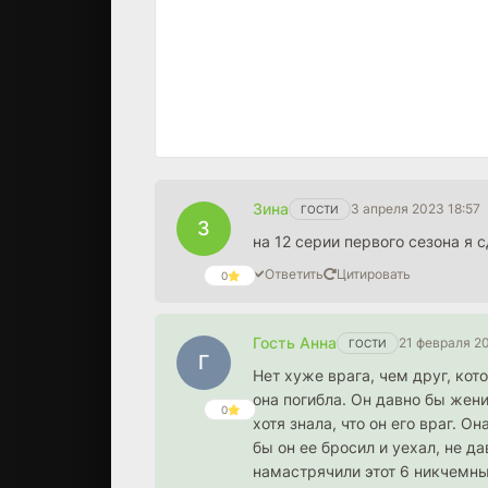
Зина
3 апреля 2023 18:57
ГОСТИ
З
на 12 серии первого сезона я с
Ответить
Цитировать
0
Гость Анна
21 февраля 2
ГОСТИ
Г
Нет хуже врага, чем друг, кот
она погибла. Он давно бы жени
0
хотя знала, что он его враг. О
бы он ее бросил и уехал, не 
намастрячили этот 6 никчемны