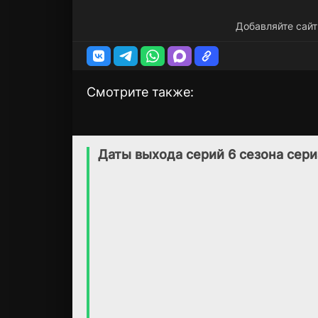
Добавляйте сайт
Смотрите также:
Сейфхэвен
Белая Зона /
1 сезон
1 сезон
Мёртвая зона
(2025)
Даты выхода серий 6 сезона сери
(2018)
6.5
6.8