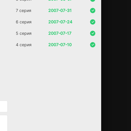
чу
ть
7 серия
2007-07-31
не
по
6 серия
2007-07-24
ги
б,
5 серия
2007-07-17
Д
жо
4 серия
2007-07-10
нн
и
вп
ад
ае
т в
гл
уб
ок
ую
ко
му
.