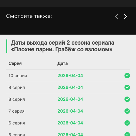
Смотрите также:
Ценный кадр
Акула: Буря
1 сезон
1 сезон
(2025)
(2025)
Даты выхода серий 2 сезона сериала
«Плохие парни. Грабёж со взломом»
7.431
7.1
Серия
Дата
10 серия
2026-04-04
9 серия
2026-04-04
8 серия
2026-04-04
7 серия
2026-04-04
6 серия
2026-04-04
5 серия
2026-04-04