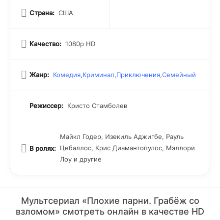
славе.
Страна:
США
Качество:
1080p HD
Жанр:
Комедия
,
Криминал
,
Приключения
,
Семейный
Режиссер:
Кристо Стамболев
Майкл Годер, Изекиль Аджигбе, Рауль
Цебаллос, Крис Диамантопулос, Мэллори
В ролях:
Лоу и другие
Мультсериал «Плохие парни. Грабёж со
взломом» смотреть онлайн в качестве HD