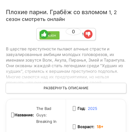
Плохие парни. Грабёж со взломом
1, 2
сезон смотреть онлайн
0
0
1
2 сезон
В царстве преступности пылают алчные страсти и
завуалированные амбиции молодых головорезов, их
именами зовутся Волк, Акула, Пиранья, Змей и Тарантула.
Они окованы жаждой стать легендами среди "Худших из
худших", стремясь к вершинам преступного подполья.
Многие смеются над их предприятиями, но нельзя
отрицать, что они неуклонно движутся к своей
судьбоносной цели. Акула с легкостью находит выход из
РАЗВЕРНУТЬ ОПИСАНИЕ
сложнейших ситуаций, Пиранья известна своим
хладнокровием и безжалостностью, Змей предпочитает
работать в уединении, а Тарантула как хитрый паук всегда
The Bad
Год:
2025
ткет свои интриги. В этой опасной игре никто не может
Название:
Guys:
предугадать исход событий, ведь каждый из них мечтает
восседать на престоле криминального мира, даже среди
Breaking In
Возраст:
18+
внезапных испытаний, насквозь пронизывающих их путь к