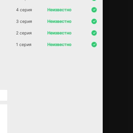
я,
4 серия
Неизвестно
вс
е
3 серия
Неизвестно
те
ле
2 серия
Неизвестно
фо
ны
и
1 серия
Неизвестно
ра
ди
ос
вя
зь
пе
ре
ст
аю
т
ра
бо
та
ть.
Л