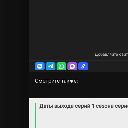
Добавляйте сайт
Смотрите также:
Придержите закат
Дикое море Росс
2 сезон
1 сезон
(2018)
(2019)
Даты выхода серий 1 сезона сери
5.5
8.0