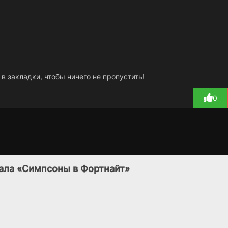
 в закладки, чтобы ничего не пропустить!
0
Абсолютная
Тини Лав
2 сезон
1 сезон
гласность / Только
(2007)
иала «Симпсоны в Фортнайт»
ради любви
(2015)
6.5