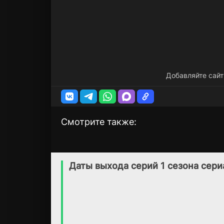
Добавляйте сайт
Смотрите также:
Наследник
Вайлд Пак
1 сезон
2 сезон
(2025)
(2025)
Даты выхода серий 1 сезона сер
8