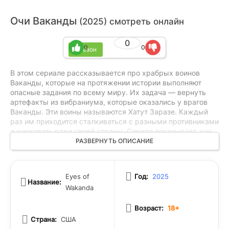
Очи Ваканды
(2025) смотреть онлайн
0
0
0
1 сезон
В этом сериале рассказывается про храбрых воинов
Ваканды, которые на протяжении истории выполняют
опасные задания по всему миру. Их задача — вернуть
артефакты из вибраниума, которые оказались у врагов
Ваканды. Эти воины называются Хатут Заразе. Каждый
раз им приходится сталкиваться с разными противниками
и рисковать ради своей страны. Сериал показывает, как
они справляются с трудностями, защищают свои секреты
РАЗВЕРНУТЬ ОПИСАНИЕ
и пытаются сохранить вибраниум для Ваканды. Это
история о людях, которые не боятся идти на риск ради
своей родины и всегда готовы вступить в бой за то, что им
Eyes of
Год:
2025
дорого.
Название:
Wakanda
Возраст:
18+
Страна:
США