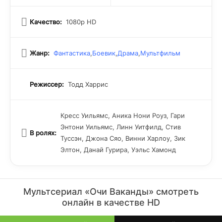
Качество:
1080p HD
Жанр:
Фантастика
,
Боевик
,
Драма
,
Мультфильм
Режиссер:
Тодд Харрис
Кресс Уильямс, Аника Нони Роуз, Гари
Энтони Уильямс, Линн Уитфилд, Стив
В ролях:
Туссэн, Джона Сяо, Винни Харлоу, Зик
Элтон, Данай Гурира, Уэльс Хамонд
Мультсериал «Очи Ваканды» смотреть
онлайн в качестве HD