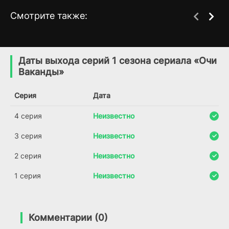
Смотрите также:
Мутный поток / Мутная
LEGO Marvel Мстители:
1 сезон
1 сезон
вода
Странные хвосты
Даты выхода серий 1 сезона сериала «Очи
(2025)
(2025)
Ваканды»
6.7
Серия
Дата
4 серия
Неизвестно
3 серия
Неизвестно
2 серия
Неизвестно
1 серия
Неизвестно
Комментарии (0)