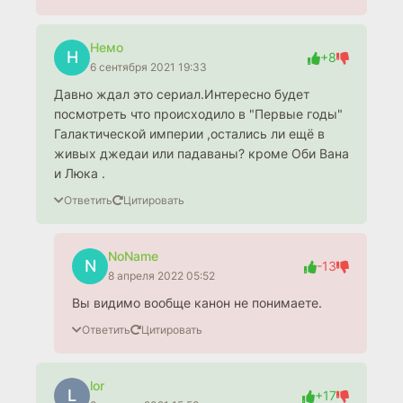
Немо
Н
+8
6 сентября 2021 19:33
Давно ждал это сериал.Интересно будет
посмотреть что происходило в "Первые годы"
Галактической империи ,остались ли ещё в
живых джедаи или падаваны? кроме Оби Вана
и Люка .
Ответить
Цитировать
NoName
N
-13
8 апреля 2022 05:52
Вы видимо вообще канон не понимаете.
Ответить
Цитировать
lor
L
+17