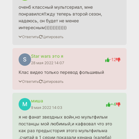
оченб классный мультсериал, мне
понравился!!жду теперь второй сезон,
надеюсь, он будет не менее
интересным))))))))))))))
Ответить
Цитировать
Star wars это я
S
-12
28 мая 2022 14:07
Клас видео только перевод фольшивый
Ответить
Цитировать
миша
М
+4
9 мая 2022 14:03
я не фанат звездных войн,но мультфильм
постанцы мой любимый,и кафвовал что это
как раз предыстория этого мультфильма
,считай в 1 серии показали кенана (калеба)