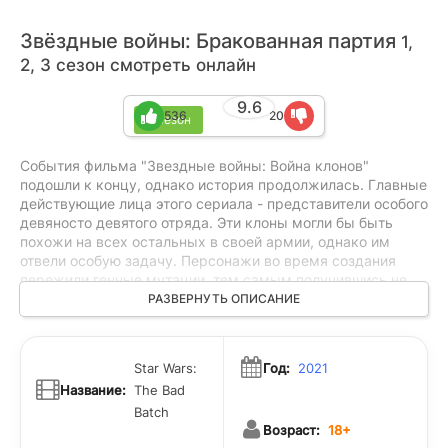
Звёздные войны: Бракованная партия
1,
2, 3 сезон смотреть онлайн
9.6
536
20
3 сезон
События фильма "Звездные войны: Война клонов"
подошли к концу, однако история продолжилась. Главные
действующие лица этого сериала - представители особого
девяносто девятого отряда. Эти клоны могли бы быть
похожи на всех остальных в своей армии, однако им
отвели особую задачу. Персонажи во время создания
пережили генные мутации, тем самым получившись не
такими, какими планировали их сделать изначально.
РАЗВЕРНУТЬ ОПИСАНИЕ
клоны-коммандосы были объединены в один коллектив,
которому теперь выдают особо сложные задания.
Разнообразие мутаций и уникальные способности
Star Wars:
Год:
2021
каждого из персонажей помогают справляться даже с
Название:
The Bad
самыми сложными задачами.
Batch
Возраст:
18+