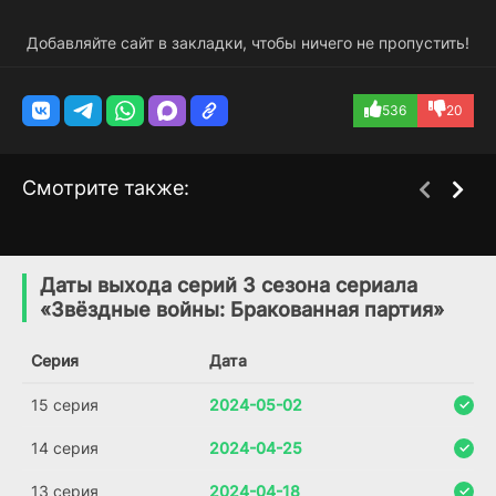
Добавляйте сайт в закладки, чтобы ничего не пропустить!
536
20
Смотрите также:
Клонические войны /
Звёздные Войны:
1 сезон
7 сезон
Звездные войны:
Войны Клонов
Даты выхода серий 3 сезона сериала
Войны клонов
(2008)
«Звёздные войны: Бракованная партия»
(2003)
7.4
8.2
Серия
Дата
7.2
7.8
15 серия
2024-05-02
14 серия
2024-04-25
13 серия
2024-04-18