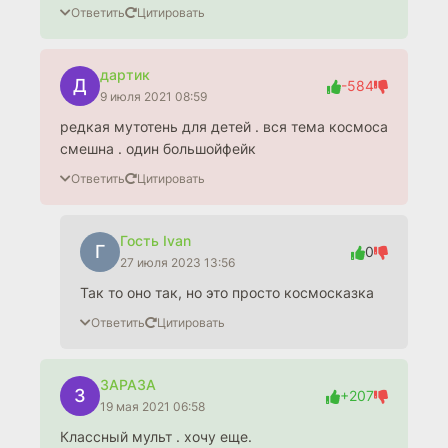
Ответить
Цитировать
дартик
Д
-584
9 июля 2021 08:59
редкая мутотень для детей . вся тема космоса
смешна . один большойфейк
Ответить
Цитировать
Гость Ivan
Г
0
27 июля 2023 13:56
Так то оно так, но это просто космосказка
Ответить
Цитировать
3APA3A
3
+207
19 мая 2021 06:58
Классный мульт . хочу еще.