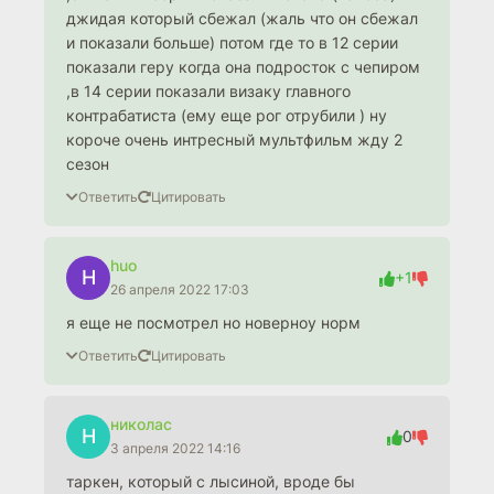
джидая который сбежал (жаль что он сбежал
и показали больше) потом где то в 12 серии
показали геру когда она подросток с чепиром
,в 14 серии показали визаку главного
контрабатиста (ему еще рог отрубили ) ну
короче очень интресный мультфильм жду 2
сезон
Ответить
Цитировать
huo
H
+1
26 апреля 2022 17:03
я еще не посмотрел но новерноу норм
Ответить
Цитировать
николас
Н
0
3 апреля 2022 14:16
таркен, который с лысиной, вроде бы