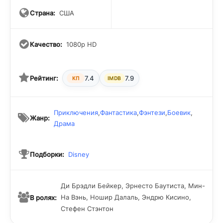
Страна:
США
Качество:
1080p HD
Рейтинг:
7.4
7.9
КП
IMDB
Приключения
,
Фантастика
,
Фэнтези
,
Боевик
,
Жанр:
Драма
Подборки:
Disney
Ди Брэдли Бейкер, Эрнесто Баутиста, Мин-
На Вэнь, Ношир Далаль, Эндрю Кисино,
В ролях:
Стефен Стэнтон