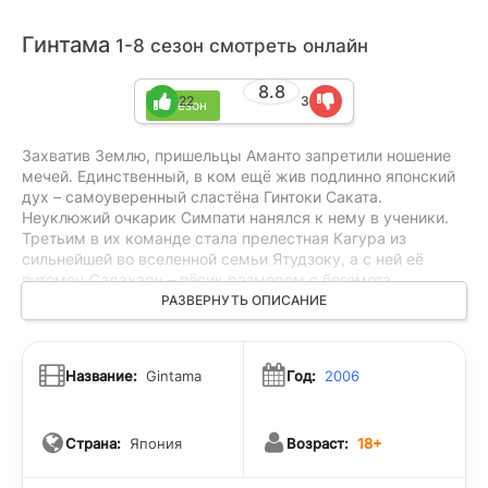
Гинтама
1-8 сезон смотреть онлайн
8.8
22
3
8 сезон
Захватив Землю, пришельцы Аманто запретили ношение
мечей. Единственный, в ком ещё жив подлинно японский
дух – самоуверенный сластёна Гинтоки Саката.
Неуклюжий очкарик Симпати нанялся к нему в ученики.
Третьим в их команде стала прелестная Кагура из
сильнейшей во вселенной семьи Ятудзоку, а с ней её
питомец Садахару – пёсик размером с бегемота,
обладающий милой привычкой грызть головы всем, кто
РАЗВЕРНУТЬ ОПИСАНИЕ
подвернётся. Они называют себя «мастерами на все
руки» и выполняют любые заказы – главное, чтобы
заплатили.
Название:
Gintama
Год:
2006
Страна:
Япония
Возраст:
18+