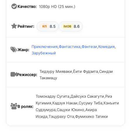
Качество:
1080p HD (25 мин.)
Рейтинг:
8.5
8.6
КП
IMDB
Приключения
,
Фантастика
,
Фэнтези
,
Комедия
,
Жанр:
Зарубежный
Тидзуру Мияваки,Ёити Фудзита,Синдзи
Режиссер:
Такамацу
Томокадзу Сугита,Дайсукэ Сакагути,Риэ
Кугимия,Кадзуя Накаи,Сусуму Тиба,Кэнъити
В ролях:
Судзумура,Сацуки Юкино,Акира
Исида,Тэцураху Ота,Фумихико Татики