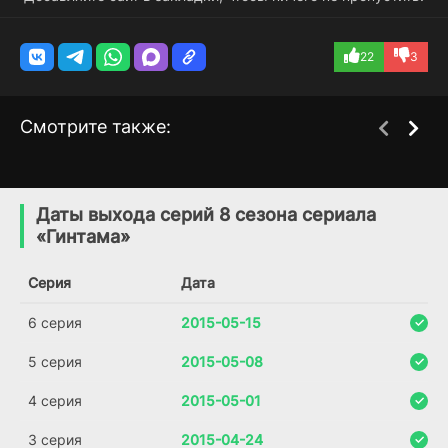
22
3
Смотрите также:
Крошечный мир
Вымирание
2 сезон
1 сезон
(2020)
(2017)
Даты выхода серий 8 сезона сериала
«Гинтама»
8.8
8.9
5.8
6.2
Серия
Дата
6 серия
2015-05-15
5 серия
2015-05-08
4 серия
2015-05-01
3 серия
2015-04-24