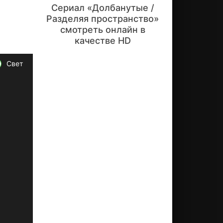
Сериал «Долбанутые /
ит
во
Разделяя пространство»
ри
смотреть онлайн в
вш
качестве HD
ис
ь,
Свет
чт
о
он
и -
па
ра
.
Др
уз
ья
вы
ст
ав
ил
и
Де
йз