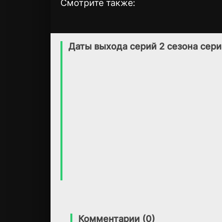
Смотрите также:
Дейзи и Олли
Болек и Лёлек
1 сезон
11 сезон
(2017)
(1963)
Даты выхода серий 2 сезона сер
6.9
7.0
Комментарии (0)