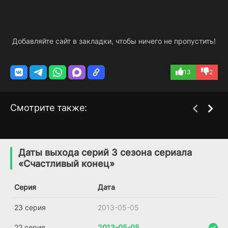
Добавляйте сайт в закладки, чтобы ничего не пропустить!
13
2
Смотрите также:
Любовь во времена
Не беспокоить
1 сезон
2 сезон
коронавируса
(2019)
Даты выхода серий 3 сезона сериала
(2020)
«Счастливый конец»
8.8
5.7
Серия
Дата
23 серия
2013-05-05
22 серия
2013-05-05