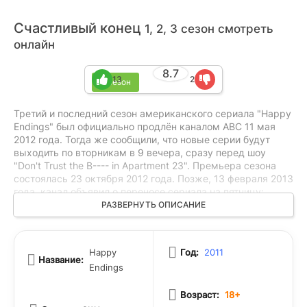
Счастливый конец
1, 2, 3 сезон смотреть
онлайн
8.7
13
2
3 сезон
Третий и последний сезон американского сериала "Happy
Endings" был официально продлён каналом ABC 11 мая
2012 года. Тогда же сообщили, что новые серии будут
выходить по вторникам в 9 вечера, сразу перед шоу
"Don't Trust the B---- in Apartment 23". Премьера сезона
состоялась 23 октября 2012 года. Позже, 13 февраля 2013
года, канал объявил о переносе сериала на пятницу:
начиная с 29 марта, выпуски шли с 8 до 9 вечера, по два
РАЗВЕРНУТЬ ОПИСАНИЕ
подряд. Финальная серия вышла 3 мая 2013 года.
Расписание ABC для этого сезона критиковали, называя
его худшей телевизионной стратегией года.
Happy
Год:
2011
Название:
Endings
Возраст:
18+