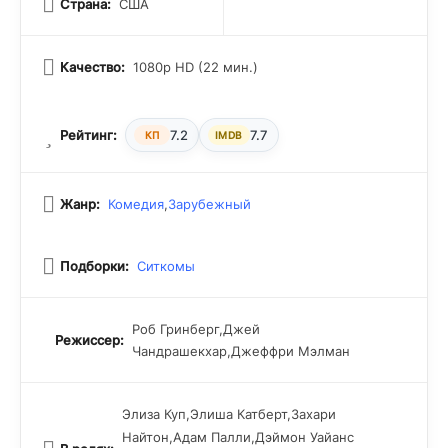
Страна:
США
Качество:
1080p HD (22 мин.)
Рейтинг:
7.2
7.7
КП
IMDB
Жанр:
Комедия
,
Зарубежный
Подборки:
Ситкомы
Роб Гринберг,Джей
Режиссер:
Чандрашекхар,Джеффри Мэлман
Элиза Куп,Элиша Катберт,Захари
Найтон,Адам Палли,Дэймон Уайанс