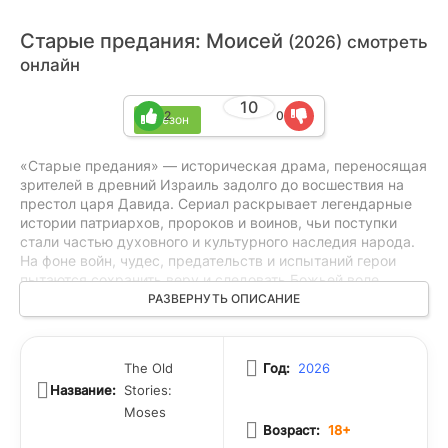
Старые предания: Моисей
(2026) смотреть
онлайн
10
2
0
1 сезон
«Старые предания» — историческая драма, переносящая
зрителей в древний Израиль задолго до восшествия на
престол царя Давида. Сериал раскрывает легендарные
истории патриархов, пророков и воинов, чьи поступки
стали частью духовного и культурного наследия народа.
На фоне войн, чудес, предательств и испытаний герои
пытаются сохранить веру и следовать Божьей воле,
несмотря на соблазны и страхи своего времени. Особое
РАЗВЕРНУТЬ ОПИСАНИЕ
место занимает юный Давид, который через древние
предания и судьбы таких библейских персонажей, как
Гедеон, Самсон и Руфь, постепенно осознаёт своё
The Old
Год:
2026
предназначение и готовится к будущей роли правителя.
Название:
Stories:
Moses
Возраст:
18+