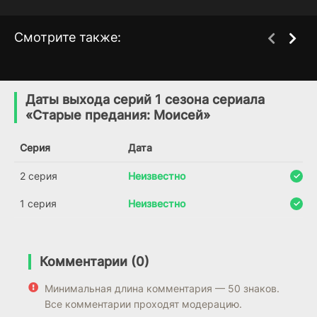
Смотрите также:
Дом Давида
Предания
2 сезон
2 сезон
(2025)
(2017)
Даты выхода серий 1 сезона сериала
«Старые предания: Моисей»
6.6
6.7
Серия
Дата
2 серия
Неизвестно
1 серия
Неизвестно
Комментарии (0)
Минимальная длина комментария — 50 знаков.
Все комментарии проходят модерацию.