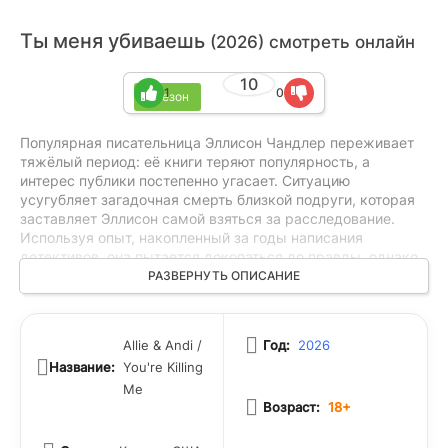
Ты меня убиваешь
(2026) смотреть онлайн
10
1
0
1 сезон
Популярная писательница Эллисон Чандлер переживает
тяжёлый период: её книги теряют популярность, а
интерес публики постепенно угасает. Ситуацию
усугубляет загадочная смерть близкой подруги, которая
заставляет Эллисон самой взяться за расследование.
Используя опыт, накопленный за годы написания
детективов, она пытается докопаться до правды, однако
вскоре сталкивается с упрямым детективом Джеком
РАЗВЕРНУТЬ ОПИСАНИЕ
Керриганом и амбициозной ведущей криминального
подкаста Энди Уокер. Объединив усилия, троица
постепенно раскрывает скрытые связи, старые обиды и
Allie & Andi /
Год:
2026
опасные тайны, способные изменить жизни всех
Название:
You're Killing
участников расследования.
Me
Возраст:
18+