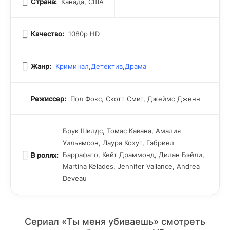
Страна:
Канада, США
Качество:
1080p HD
Жанр:
Криминал
,
Детектив
,
Драма
Режиссер:
Пол Фокс, Скотт Смит, Джеймс Дженн
Брук Шилдс, Томас Кавана, Амалия
Уильямсон, Лаура Кохут, Гэбриел
Баррафато, Кейт Драммонд, Дилан Бэйли,
В ролях:
Martina Kelades, Jennifer Vallance, Andrea
Deveau
Сериал «Ты меня убиваешь» смотреть