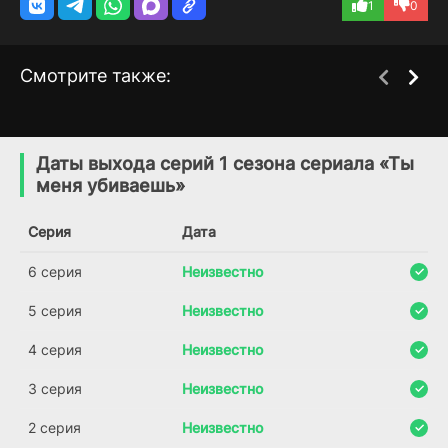
1
0
Смотрите также:
В радиусе 800 метров
Тайны дворца Тан:
1 сезон
1 сезон
Изумрудный ветер
(2026)
Даты выхода серий 1 сезона сериала «Ты
(2026)
меня убиваешь»
Серия
Дата
6 серия
Неизвестно
5 серия
Неизвестно
4 серия
Неизвестно
3 серия
Неизвестно
2 серия
Неизвестно