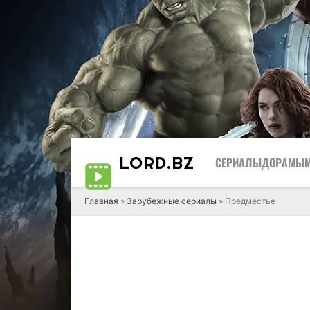
LORD
.BZ
СЕРИАЛЫ
ДОРАМЫ
Главная
»
Зарубежные сериалы
» Предместье