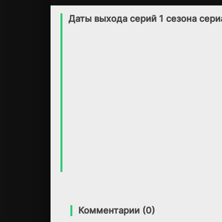
Тихая Долина
Тайны Элизы
1 сезон
1 сезон
(2016)
(2015)
Даты выхода серий 1 сезона сер
6.7
7.4
Комментарии (0)