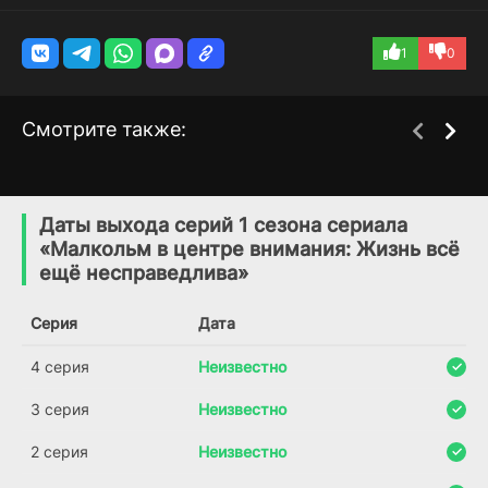
1
0
Смотрите также:
Гений
Бешеные псы
3 сезон
4 сезон
(2017)
(2011)
Даты выхода серий 1 сезона сериала
«Малкольм в центре внимания: Жизнь всё
7.8
8.4
7.7
7.6
ещё несправедлива»
Серия
Дата
4 серия
Неизвестно
3 серия
Неизвестно
2 серия
Неизвестно