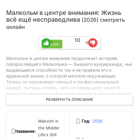
Малкольм в центре внимания: Жизнь
всё ещё несправедлива
(2026) смотреть
онлайн
10
1
0
1 сезон
Малкольм в центре внимания продолжает историю
повзрослевшего Малкольма — бывшего вундеркинда, чьи
выдающиеся способности так и не привели его к
идеальной жизни, о которой мечтали окружающие.
Теперь он переживает личный и профессиональный
кризис, пытаясь понять, чего на самом деле хочет от
будущего. Неожиданное воссоединение с эксцентричной
семьёй вновь втягивает его в хаос, наполненный спорами,
РАЗВЕРНУТЬ ОПИСАНИЕ
нелепыми ситуациями и семейной поддержкой. Родители
— Лоис и Хал — по-прежнему остаются центром этого
безумного мира, а братья Малкольма ищут собственное
Malcolm in
Год:
2026
место в современной жизни. Постепенно герой начинает
the Middle:
осознавать, что настоящее счастье связано не только с
Название:
успехом, но и с людьми, которые остаются рядом
Life's Still