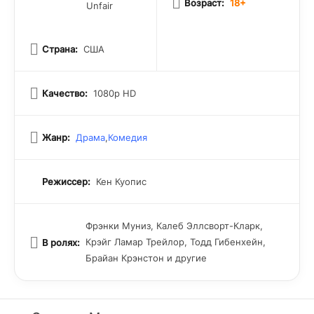
Возраст:
18+
несмотря ни на что.
Unfair
Страна:
США
Качество:
1080p HD
Жанр:
Драма
,
Комедия
Режиссер:
Кен Куопис
Фрэнки Муниз, Калеб Эллсворт-Кларк,
Крэйг Ламар Трейлор, Тодд Гибенхейн,
В ролях:
Брайан Крэнстон и другие