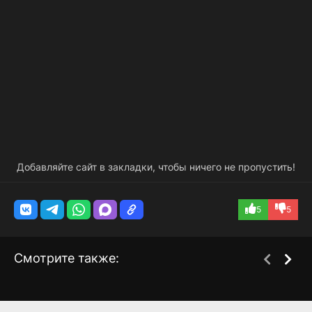
Добавляйте сайт в закладки, чтобы ничего не пропустить!
5
5
Смотрите также:
Абсолютная величина
Да она чокнутая!
1 сезон
1 сезон
любви