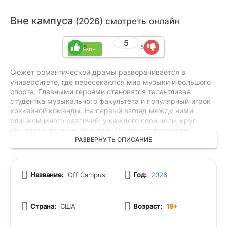
Вне кампуса
(2026) смотреть онлайн
5
5
5
1 сезон
Сюжет романтической драмы разворачивается в
университете, где пересекаются мир музыки и большого
спорта. Главными героями становятся талантливая
студентка музыкального факультета и популярный игрок
хоккейной команды. На первый взгляд между ними
слишком много различий: у каждого свои цели, круг
общения и взгляды на жизнь. Однако со временем
случайное знакомство перерастает в глубокие чувства.
РАЗВЕРНУТЬ ОПИСАНИЕ
История показывает не только развитие их отношений, но
и сложности взросления, поиск собственного пути,
давление ожиданий и важность поддержки близких
Название:
Off Campus
Год:
2026
людей.
Страна:
США
Возраст:
18+