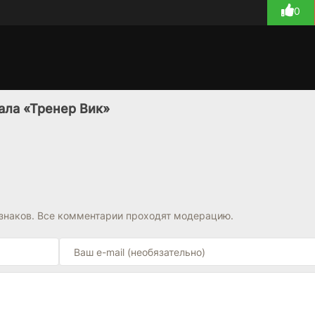
0
В Филадельфии
Дипломатка
17 сезон
3 сезон
всегда солнечно
(2023)
ала «Тренер Вик»
(2005)
7.5
8.2
7.9
8.8
знаков. Все комментарии проходят модерацию.