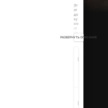
Эт
от
до
ку
ме
нт
ал
ьн
РАЗВЕРНУТЬ ОПИСАНИЕ
ый
пр
ое
The C
кт
Название:
Vick
по
ка
Exper
зы
ва
ет
Страна:
США
пе
ре
ло
Майкл
мн
Вик,
В
ый
мо
ролях:
Kijafa