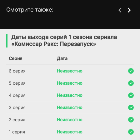
Смотрите также:
Хадсон и Рекс
Моя жизнь — убийство
8 сезон
5 сезон
(2019)
(2019)
Даты выхода серий 1 сезона сериала
«Комиссар Рэкс: Перезапуск»
6.4
7.2
6.7
7.6
Серия
Дата
6 серия
Неизвестно
5 серия
Неизвестно
4 серия
Неизвестно
3 серия
Неизвестно
2 серия
Неизвестно
1 серия
Неизвестно