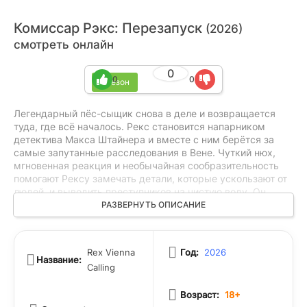
Комиссар Рэкс: Перезапуск
(2026)
смотреть онлайн
0
0
0
1 сезон
Легендарный пёс-сыщик снова в деле и возвращается
туда, где всё началось. Рекс становится напарником
детектива Макса Штайнера и вместе с ним берётся за
самые запутанные расследования в Вене. Чуткий нюх,
мгновенная реакция и необычайная сообразительность
помогают Рексу замечать детали, которые ускользают от
людей, и выводить преступников на чистую воду. Он
быстро находит след, распутывает цепочку улик и
РАЗВЕРНУТЬ ОПИСАНИЕ
нередко оказывается на шаг впереди злоумышленников.
Но Рекс ценен не только как незаменимый помощник в
поиске: в опасные моменты он остаётся рядом с Максом,
Rex Vienna
Год:
2026
прикрывает его и не раз спасает, когда ситуация выходит
Название:
Calling
из-под контроля.
Возраст:
18+