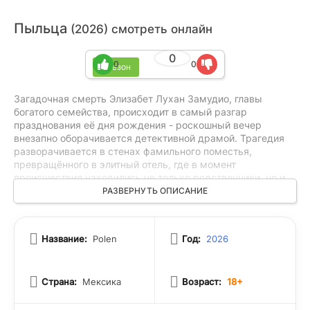
Пыльца
(2026) смотреть онлайн
0
0
0
1 сезон
Загадочная смерть Элизабет Лухан Замудио, главы
богатого семейства, происходит в самый разгар
празднования её дня рождения - роскошный вечер
внезапно оборачивается детективной драмой. Трагедия
разворачивается в стенах фамильного поместья,
превращённого в элитный отель, где в момент
происшествия находились не только родственники, но и
постояльцы. Каждый из них теперь попадает под
РАЗВЕРНУТЬ ОПИСАНИЕ
подозрение: у кого‐то были финансовые разногласия с
миллионершей, у других - давние обиды, а третьи могли
оказаться не теми, за кого себя выдавали. Расследование
Название:
Polen
Год:
2026
обещает быть непростым: мотивы, возможности и алиби
предстоит тщательно проверить, чтобы раскрыть тайну
гибели влиятельной женщины.
Страна:
Мексика
Возраст:
18+