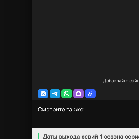
Добавляйте сайт
Смотрите также:
Молодая невеста
Адвокат айдола
1 сезон
1 сезон
господина
(2025)
Даты выхода серий 1 сезона сери