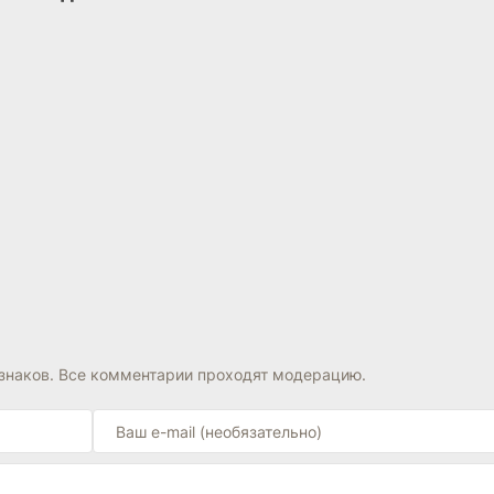
города на утёсе
(2025)
(2019)
6.8
знаков. Все комментарии проходят модерацию.