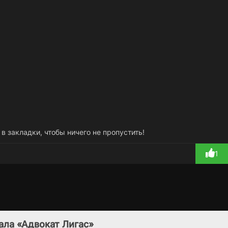
 в закладки, чтобы ничего не пропустить!
1
Городской закон
Полярная звезда /
Ре
1 сезон
1 сезон
блефа / Закон
Буря
ала «Адвокат Лигас»