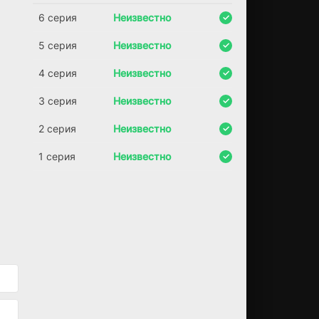
(2021)
ви
7.8
8.5
6 серия
Неизвестно
не
6.5
7.0
ни
5 серия
Неизвестно
я
пр
4 серия
Неизвестно
от
ив
3 серия
Неизвестно
ни
х
2 серия
Неизвестно
по
дк
1 серия
Неизвестно
ре
пл
ен
ы
ве
со
м
ы
ми
до
ка
за