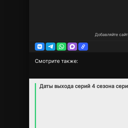
Добавляйте сайт
Смотрите также:
Ханна Монтана
Мифомания
4 сезон
1 сезон
(2006)
(2019)
Даты выхода серий 4 сезона сери
4.5
5.1
6.8