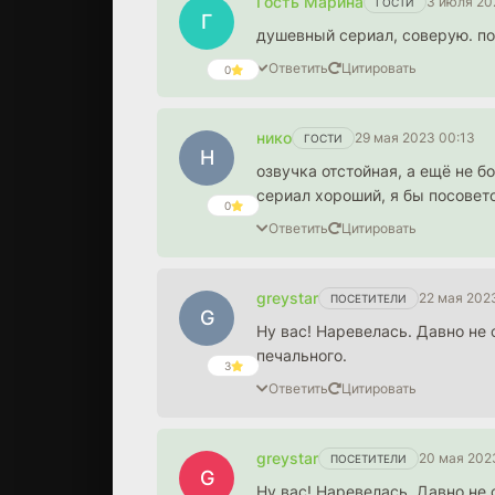
Гость Марина
3 июля 20
ГОСТИ
Г
душевный сериал, соверую. по
Ответить
Цитировать
0
нико
29 мая 2023 00:13
ГОСТИ
Н
озвучка отстойная, а ещё не б
сериал хороший, я бы посовет
0
Ответить
Цитировать
greystar
22 мая 202
ПОСЕТИТЕЛИ
G
Ну вас! Наревелась. Давно не 
печального.
3
Ответить
Цитировать
greystar
20 мая 202
ПОСЕТИТЕЛИ
G
Ну вас! Наревелась. Давно не 