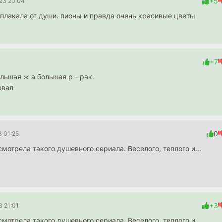
+5
23 20:04
плакала от души. пионы и правда очень красивые цветы
+7
ольшая ж а большая р - рак.
овал
0
3 01:25
смотрела такого душевного сериала. Веселого, теплого и...
+3
3 21:01
смотрела такого душевного сериала. Веселого, теплого и...