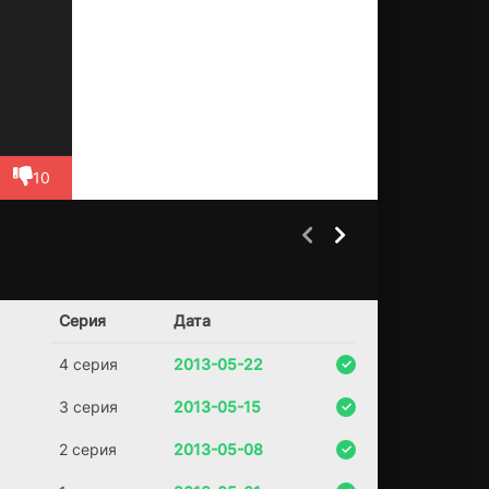
м.
О
то
м,
чт
о
на
до
10
на
сл
аж
да
ть
ся
ех одной матери
Дикая река
1 сезон
1 сезон
мо
(2020)
Серия
Дата
(2022)
ме
нт
6.2
7.1
4 серия
2013-05-22
ом
.
3 серия
2013-05-15
2 серия
2013-05-08