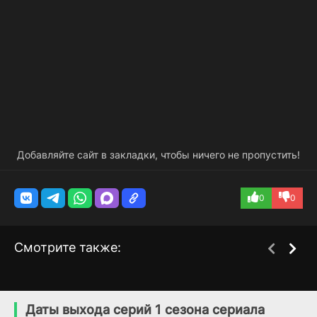
Добавляйте сайт в закладки, чтобы ничего не пропустить!
0
0
Смотрите также:
Агент по
Агент Картер
1 сезон
2 сезон
недвижимости
(2015)
Даты выхода серий 1 сезона сериала