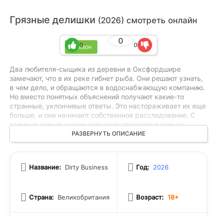
Грязные делишки
(2026) смотреть онлайн
0
0
0
1 сезон
Два любителя-сыщика из деревни в Оксфордшире
замечают, что в их реке гибнет рыба. Они решают узнать,
в чем дело, и обращаются в водоснабжающую компанию.
Но вместо понятных объяснений получают какие-то
странные, уклончивые ответы. Это настораживает их еще
больше, и они начинают собственное расследование. С
каждым новым шагом вопросов становится только
больше, и остановиться уже не получается. Их поиски
РАЗВЕРНУТЬ ОПИСАНИЕ
правды затягиваются, и до сих пор они продолжают
разбираться, что же на самом деле произошло с рекой и
почему компания не хочет говорить прямо.
Название:
Dirty Business
Год:
2026
Страна:
Великобритания
Возраст:
18+