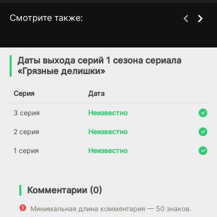
Смотрите также:
Гранчестер
Врата
11 сезон
1 сезон
(2014)
(2010)
Даты выхода серий 1 сезона сериала
«Грязные делишки»
7.6
7.9
7.2
7.1
Серия
Дата
3 серия
Неизвестно
2 серия
Неизвестно
1 серия
Неизвестно
Комментарии (0)
Минимальная длина комментария — 50 знаков.