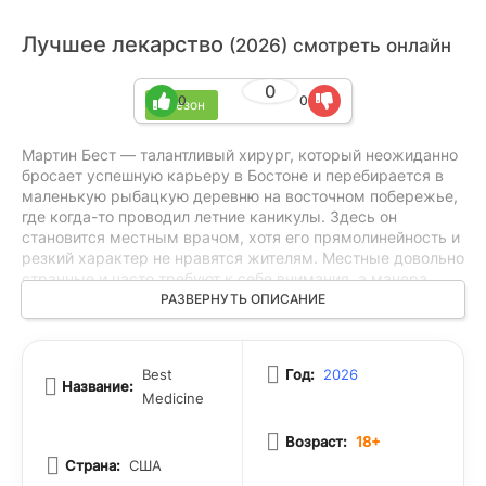
Лучшее лекарство
(2026) смотреть онлайн
0
0
0
1 сезон
Мартин Бест — талантливый хирург, который неожиданно
бросает успешную карьеру в Бостоне и перебирается в
маленькую рыбацкую деревню на восточном побережье,
где когда-то проводил летние каникулы. Здесь он
становится местным врачом, хотя его прямолинейность и
резкий характер не нравятся жителям. Местные довольно
странные и часто требуют к себе внимания, а манера
Мартина общаться только отталкивает их. Несмотря на то
РАЗВЕРНУТЬ ОПИСАНИЕ
что у деревни нет другого доктора, он быстро
оказывается в изоляции и не находит понимания среди
людей, которым теперь должен помогать.
Best
Год:
2026
Название:
Medicine
Возраст:
18+
Страна:
США