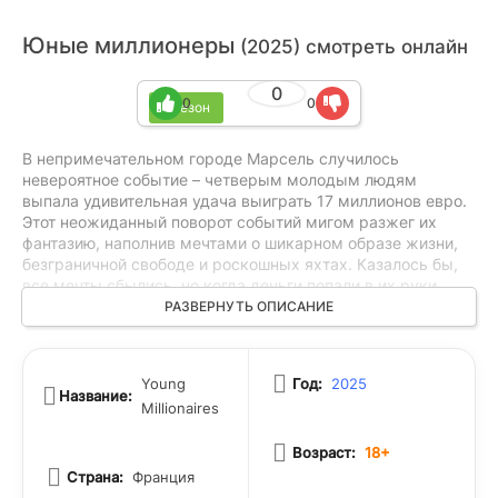
Юные миллионеры
(2025) смотреть онлайн
0
0
0
1 сезон
В непримечательном городе Марсель случилось
невероятное событие – четверым молодым людям
выпала удивительная удача выиграть 17 миллионов евро.
Этот неожиданный поворот событий мигом разжег их
фантазию, наполнив мечтами о шикарном образе жизни,
безграничной свободе и роскошных яхтах. Казалось бы,
все мечты сбылись, но когда деньги попали в их руки,
началась настоящая история хаоса и непредвиденных
РАЗВЕРНУТЬ ОПИСАНИЕ
последствий. Разгоряченные амбициями, герои
оказываются в запутанной сети соблазнов и опасностей,
переживая кошмарное испытание, которое поставило под
Young
Год:
2025
сомнение все их давние убеждения и ценности. Дружба,
Название:
Millionaires
желания и жизненные принципы сталкиваются с новой
реальностью, где каждый из них вынужден сделать
Возраст:
18+
сложный выбор, выявив настоящую суть их сущности в
поиске истины и смысла своего существования. В
Страна:
Франция
конечном итоге, герои узнают себя и друг друга как