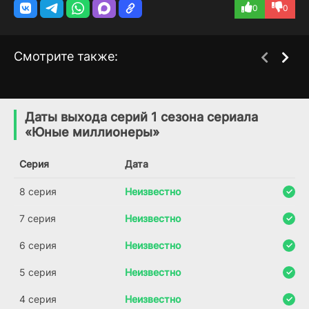
0
0
Смотрите также:
Мошенники (Турция)
Красота в тёмных
1 сезон
2 сезон
тонах
(2025)
Даты выхода серий 1 сезона сериала
(2025)
«Юные миллионеры»
6.6
6.343
5.8
Серия
Дата
8 серия
Неизвестно
7 серия
Неизвестно
6 серия
Неизвестно
5 серия
Неизвестно
4 серия
Неизвестно