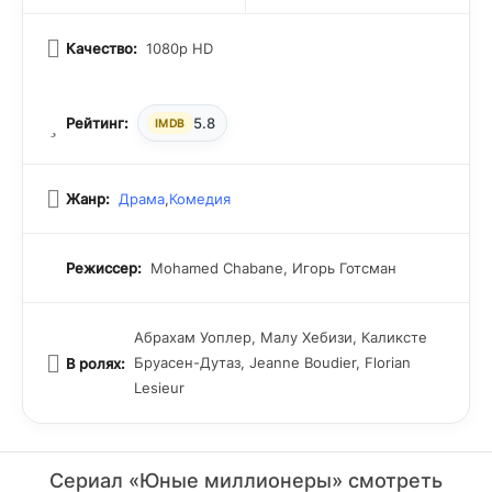
никогда прежде, открывая перед собой новые горизонты
духовного роста и внутренней силы.
Качество:
1080p HD
Рейтинг:
5.8
IMDB
Жанр:
Драма
,
Комедия
Режиссер:
Mohamed Chabane, Игорь Готсман
Абрахам Уоплер, Малу Хебизи, Каликсте
Бруасен-Дутаз, Jeanne Boudier, Florian
В ролях:
Lesieur
Сериал «Юные миллионеры» смотреть