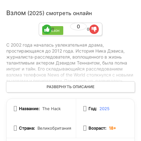
Взлом
(2025) смотреть онлайн
0
0
0
1 сезон
С 2002 года началась увлекательная драма,
простирающаяся до 2012 года. История Ника Дэвиса,
журналиста-расследователя, воплощенного в жизнь
талантливым актером Дэвидом Теннантом, была полна
интриг и тайн. Его складывающийся расследованием
взлома телефонов News of the World столкнулся с новыми
вызовами и перипетиями. Параллельно, развивалась
другая захватывающая сюжетная линия о расследовании
РАЗВЕРНУТЬ ОПИСАНИЕ
нераскрытого убийства частного детектива Дэниела
Моргана. С каждым шагом в этом расследовании
становилось все яснее, что за интриги стоит глубже, чем
Название:
The Hack
Год:
2025
казалось изначально. Важную роль в этой истории сыграл
бывший главный суперинтендант столичной полиции Дейв
Кук, исполненный Робертом Карлайлом, чьи действия и
Страна:
Великобритания
Возраст:
18+
решения нередко оказывались решающими в развитии
сюжета.