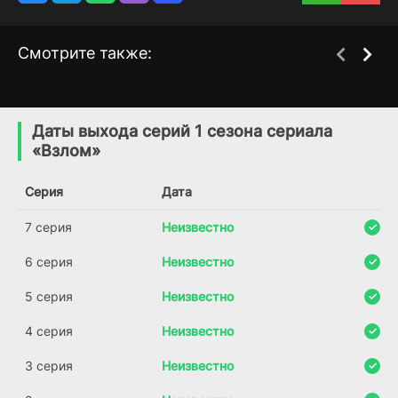
Смотрите также:
Город в огне
Сварить медведя
1 сезон
1 сезон
(2023)
(2025)
Даты выхода серий 1 сезона сериала
«Взлом»
6.6
6.4
Серия
Дата
7 серия
Неизвестно
6 серия
Неизвестно
5 серия
Неизвестно
4 серия
Неизвестно
3 серия
Неизвестно