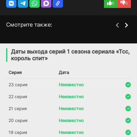
0
0
Смотрите также:
Герои
Никто не знает
1 сезон
1 сезон
(2020)
(2019)
Даты выхода серий 1 сезона сериала «Тсс,
король спит»
8.9
6.4
Серия
Дата
23 серия
Неизвестно
22 серия
Неизвестно
21 серия
Неизвестно
20 серия
Неизвестно
19 серия
Неизвестно