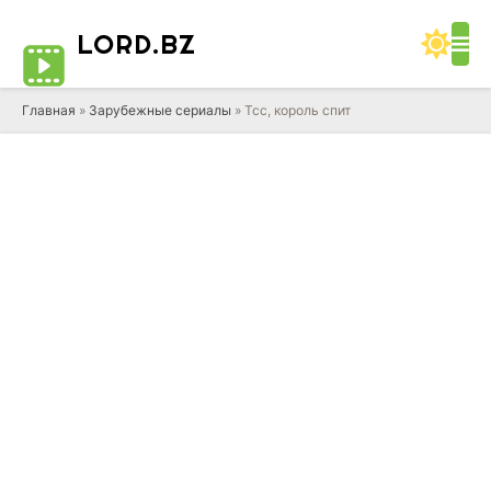
LORD
.BZ
Главная
»
Зарубежные сериалы
» Тсс, король спит