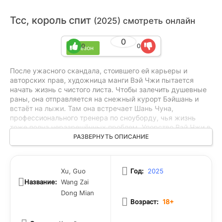
Тсс, король спит
(2025) смотреть онлайн
0
0
0
1 сезон
После ужасного скандала, стоившего ей карьеры и
авторских прав, художница манги Вэй Чжи пытается
начать жизнь с чистого листа. Чтобы залечить душевные
раны, она отправляется на снежный курорт Бэйшань и
встаёт на лыжи. Там она встречает Шань Чуна,
профессионального тренера по сноуборду, чья жизнь
тоже полна неразрешённых проблем. Упорство Вэй Чжи в
освоении лыжного спорта и ее неожиданная близость с
РАЗВЕРНУТЬ ОПИСАНИЕ
Шань Чуном постепенно приводят к возникновению
взаимных чувств, даря надежду на исцеление и новую
любовь. Вдохновленный ее жизнелюбием и верой в себя,
Xu, Guo
Год:
2025
Шань Чун вновь обретает мотивацию и решает вернуться
Название:
Wang Zai
к тренировкам, чтобы не только вернуть себе любовь к
сноуборду, но и доказать себе, что он способен на
Dong Mian
Возраст:
18+
большее.