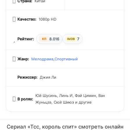
Страна:
Китай
Качество:
1080p HD
Рейтинг:
8.016
7
КП
IMDB
Жанр:
Мелодрама
,
Спортивный
Режиссер:
Джия Ли
Юй Шусинь, Линь И, Фэй Цимин, Ван
В ролях:
Жуньцзэ, Сюй Шиюэ и другие
Сериал «Тсс, король спит» смотреть онлайн