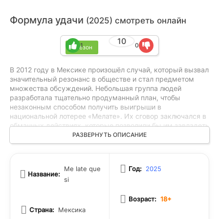
Формула удачи
(2025) смотреть онлайн
10
1
0
1 сезон
В 2012 году в Мексике произошёл случай, который вызвал
значительный резонанс в обществе и стал предметом
множества обсуждений. Небольшая группа людей
разработала тщательно продуманный план, чтобы
незаконным способом получить выигрыши в
национальной лотерее «Мелате». Их сговор заключался в
обманных действиях, которые позволили бы им завладеть
главным призом, обходя официальные правила и систему
РАЗВЕРНУТЬ ОПИСАНИЕ
контроля. Этот инцидент стал ярким примером того, как
жажда легкой наживы может привести к
противозаконным поступкам и подрыву доверия к
Me late que
Год:
2025
государственным лотереям. Изначально, группа
Название:
si
участников тщательно подготавливала свои действия,
анализируя механизмы проведения игры и выявляя
Возраст:
18+
уязвимости в её системе. Их намерение состояло не
просто в выигрыше, а в том, чтобы обманным путём
Страна:
Мексика
получить значительную денежную сумму, тем самым