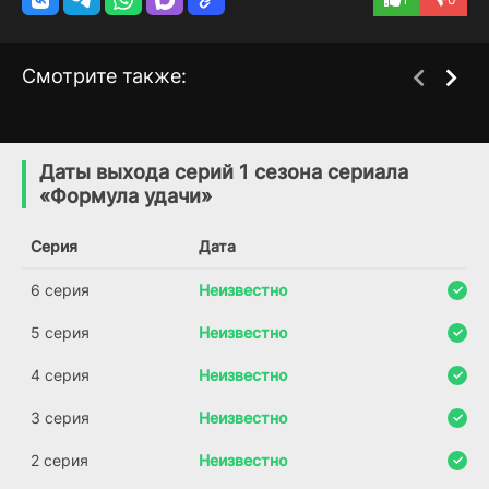
Смотрите также:
Йия
Обитель лжи
1 сезон
5 сезон
(2025)
(2012)
Даты выхода серий 1 сезона сериала
«Формула удачи»
6.6
7.1
7.4
Серия
Дата
6 серия
Неизвестно
5 серия
Неизвестно
4 серия
Неизвестно
3 серия
Неизвестно
2 серия
Неизвестно