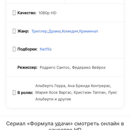
нарушая справедливую конкуренцию среди других
игроков. Случай с лотереей «Мелате» в Мексике в 2012
Качество:
1080p HD
году иллюстрирует опасность мошенничества в подобных
играх и поднимает вопросы о необходимости
совершенствования мер безопасности. Это происшествие
Жанр:
Триллер
,
Драма
,
Комедия
,
Криминал
напоминает о важности честной игры и этического
поведения в азартных развлечениях, а также
настораживает организаторов, стимулируя их улучшать
системы защиты от злоупотреблений.
Подборки:
Netflix
Режиссер:
Родриго Сантос, Федерико Вейрох
Альберто Герра, Ана Бренда Контрерас,
Мария Хосе Варгас, Кристиан Таппан, Луис
В ролях:
Альберти и другие
Сериал «Формула удачи» смотреть онлайн в
качестве HD