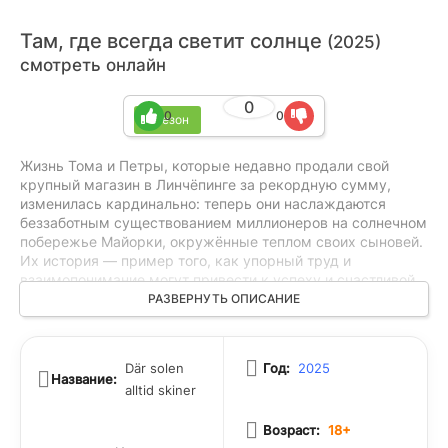
Там, где всегда светит солнце
(2025)
смотреть онлайн
0
0
0
1 сезон
Жизнь Тома и Петры, которые недавно продали свой
крупный магазин в Линчёпинге за рекордную сумму,
изменилась кардинально: теперь они наслаждаются
беззаботным существованием миллионеров на солнечном
побережье Майорки, окружённые теплом своих сыновей.
Их история — пример того, как упорный труд и
взаимопонимание могут привести к успеху и счастливой
жизни. Целый месяц они провели, впитывая красоту
РАЗВЕРНУТЬ ОПИСАНИЕ
Средиземноморья и забывая о напряжённой суете
предыдущих лет. Однако их идиллия неожиданно
нарушилась в самый разгар празднования 50-летия Тома:
Där solen
Год:
2025
младший брат Тимми принял решение вместе со своей
Название:
alltid skiner
семьёй переехать из Стокгольма на этот же берег, где
живут Том и Петра. Этот переезд стал своеобразным
Возраст:
18+
катализатором перемен, так как вместе с Тимми в их