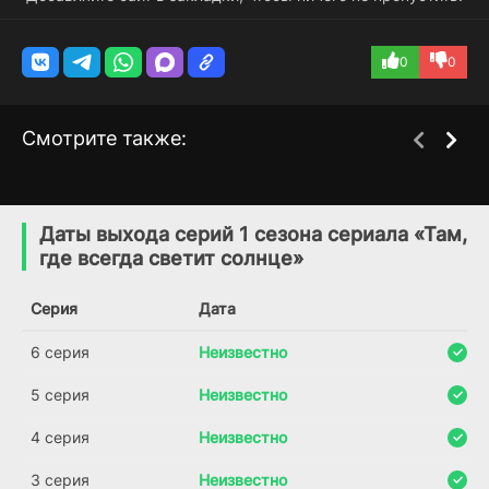
0
0
Смотрите также:
Я люблю Лос-
Я подарю тебе
1 сезон
1 сезон
Анджелес
вселенную
Даты выхода серий 1 сезона сериала «Там,
(2025)
(2026)
где всегда светит солнце»
6.452
6.4
Серия
Дата
6 серия
Неизвестно
5 серия
Неизвестно
4 серия
Неизвестно
3 серия
Неизвестно