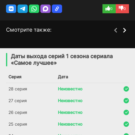
0
0
Смотрите также:
Линли
Возрождение великой
1 сезон
1 сезон
мечты
(2025)
Даты выхода серий 1 сезона сериала
(2024)
«Самое лучшее»
7.1
Серия
Дата
28 серия
Неизвестно
27 серия
Неизвестно
26 серия
Неизвестно
25 серия
Неизвестно