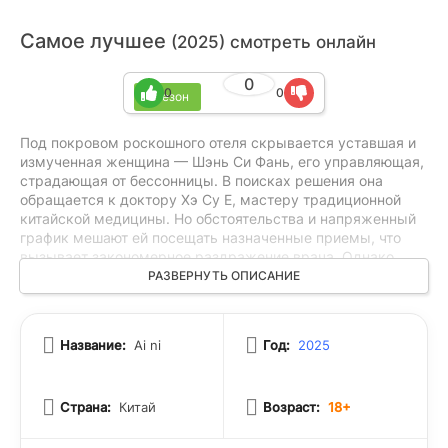
Самое лучшее
(2025) смотреть онлайн
0
0
0
1 сезон
Под покровом роскошного отеля скрывается уставшая и
измученная женщина — Шэнь Си Фань, его управляющая,
страдающая от бессонницы. В поисках решения она
обращается к доктору Хэ Су Е, мастеру традиционной
китайской медицины. Но обстоятельства и напряженный
график мешают ей посещать назначенные приемы, что
вызывает закономерное раздражение врача. Однако
судьба словно ведет их друг к другу, снова и снова
РАЗВЕРНУТЬ ОПИСАНИЕ
сталкивая на жизненном пути. Их сближение
осложняется не только различиями в характерах, но и
тяжёлым прошлым, которое оставило глубокие шрамы в
Название:
Ai ni
Год:
2025
их сердцах. Но именно забота, сочувствие и желание
помочь друг другу залечить раны помогают им обрести
не только физическое и душевное равновесие, но и ту
Страна:
Китай
Возраст:
18+
самую любовь, которая исцеляет всё.