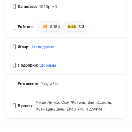
Качество:
1080p HD
Рейтинг:
8.154
8.3
КП
IMDB
Жанр:
Мелодрама
Подборки:
Дорамы
Режиссер:
Рэнди Чэ
Чжан Линхэ, Сюй Жохань, Ван Юцзюнь,
В ролях:
Хуан Цаньцань, Zhou Yiru и другие